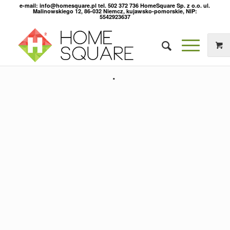
e-mail: info@homesquare.pl tel. 502 372 736 HomeSquare Sp. z o.o. ul.
Malinowskiego 12, 86-032 Niemcz, kujawsko-pomorskie, NIP:
5542923637