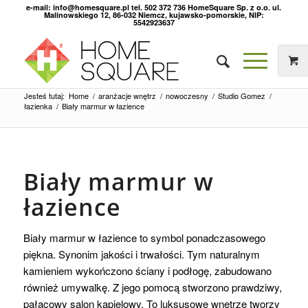
e-mail: info@homesquare.pl tel. 502 372 736 HomeSquare Sp. z o.o. ul.
Malinowskiego 12, 86-032 Niemcz, kujawsko-pomorskie, NIP:
5542923637
Jesteś tutaj:
Home
/
aranżacje wnętrz
/
nowoczesny
/
Studio Gomez
/
łazienka
/
Biały marmur w łazience
Biały marmur w
łazience
Biały marmur w łazience to symbol ponadczasowego
piękna. Synonim jakości i trwałości. Tym naturalnym
kamieniem wykończono ściany i podłogę, zabudowano
również umywalkę. Z jego pomocą stworzono prawdziwy,
pałacowy salon kąpielowy. To luksusowe wnętrze tworzy