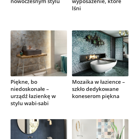
nowoczesnym stylu
wyposażenie, które
lśni
Piękne, bo
Mozaika w łazience –
niedoskonałe –
szkło dedykowane
urządź łazienkę w
koneserom piękna
stylu wabi-sabi