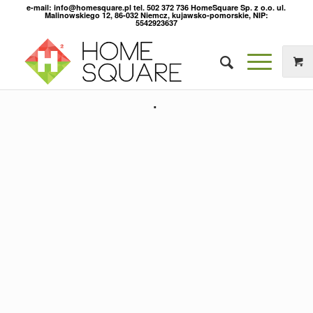
e-mail: info@homesquare.pl tel. 502 372 736 HomeSquare Sp. z o.o. ul.
Malinowskiego 12, 86-032 Niemcz, kujawsko-pomorskie, NIP:
5542923637