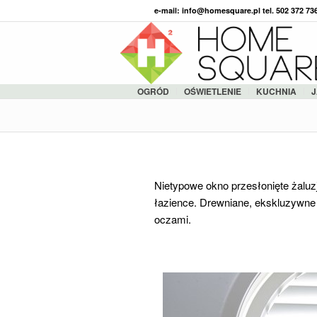
e-mail: info@homesquare.pl tel. 502 372 7
OGRÓD
OŚWIETLENIE
KUCHNIA
J
Nietypowe okno przesłonięte żaluzj
łazience. Drewniane, ekskluzywne 
oczami.