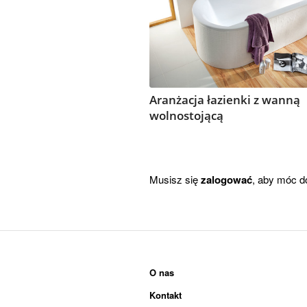
Aranżacja łazienki z wanną
wolnostojącą
Musisz się
zalogować
, aby móc d
O nas
Kontakt