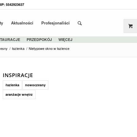
NIP: 5542923637
ty
Aktualności
Profesjonaliści
STAURACJE
PRZEDPOKÓJ
WIĘCEJ
zesny
/
łazienka
/
Nietypowe okno w łazience
INSPIRACJE
łazienka
nowoczesny
aranżacje wnętrz