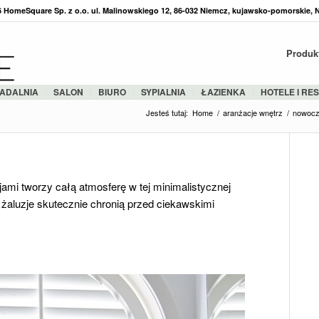
36 HomeSquare Sp. z o.o. ul. Malinowskiego 12, 86-032 Niemcz, kujawsko-pomorskie, 
Produk
ADALNIA
SALON
BIURO
SYPIALNIA
ŁAZIENKA
HOTELE I RE
Jesteś tutaj:
Home
/
aranżacje wnętrz
/
nowoc
ami tworzy całą atmosferę w tej minimalistycznej
żaluzje skutecznie chronią przed ciekawskimi