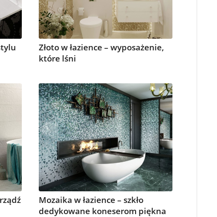
tylu
Złoto w łazience – wyposażenie,
które lśni
urządź
Mozaika w łazience – szkło
dedykowane koneserom piękna