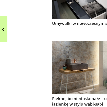
Umywalki w nowoczesnym s
Zasłonięcie
nietypowych okien w
jadalni
Piękne, bo niedoskonałe – 
łazienkę w stylu wabi-sabi