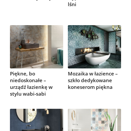
lśni
Piękne, bo
Mozaika w łazience –
niedoskonałe –
szkło dedykowane
urządź łazienkę w
koneserom piękna
stylu wabi-sabi