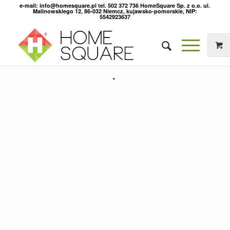
e-mail: info@homesquare.pl tel. 502 372 736 HomeSquare Sp. z o.o. ul.
Malinowskiego 12, 86-032 Niemcz, kujawsko-pomorskie, NIP:
5542923637