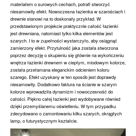
materiałem o surowych cechach, potrafi stworzyć
niesamowity efekt. Nowoczesna łazienka w szarościach i
drewnie stanowi na to doskonały przykład. W
przedstawionym projekcie praktycznie całość łazienki
jest drewniana, natomiast tylko kilka elementów jest
szarych. I to w zupełności wystarczyło, aby osiągnąć
zamierzony efekt. Przytulność jaka została stworzona
poprzez decyzję o skupieniu się głównie na wykończeniu
wnętrza łazienki drewnem w ciepłym, miodowym kolorze,
została przełamana eleganckim odcieniem koloru
szarego. Efekt uzyskany w ten sposób jest doprawdy
niesamowity. Dodatkowo faktura na ścianie w szarym
kolorze wprowadziła dynamizm i nowoczesność do
całości. Piękno całej łazienki jest wydobywane również
dzięki przemyślanemu oświetleniu. W tym przypadku
zdecydowano o zamontowaniu kilku szarych, okrągłych
lamp, o futurystycznym kształcie.