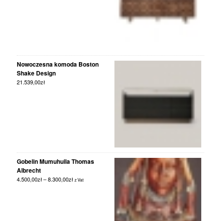
Nowoczesna komoda Boston
Shake Design
21.539,00
zł
Gobelin Mumuhuila Thomas
Albrecht
4.500,00
zł
–
8.300,00
zł
z Vat