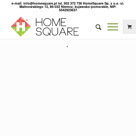
e-mail: info@homesquare.pl tel. 502 372 736 HomeSquare Sp. z o.o. ul.
Malinowskiego 12, 86-032 Niemcz, kujawsko-pomorskie, NIP:
5542923637