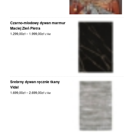
Czarno-miodowy dywan marmur
Maciej Zień Pietra
1.299,00
zł
–
1.999,00
zł
z Vat
Srebrny dywan ręcznie tkany
Vidal
1.699,00
zł
–
2.699,00
zł
z Vat