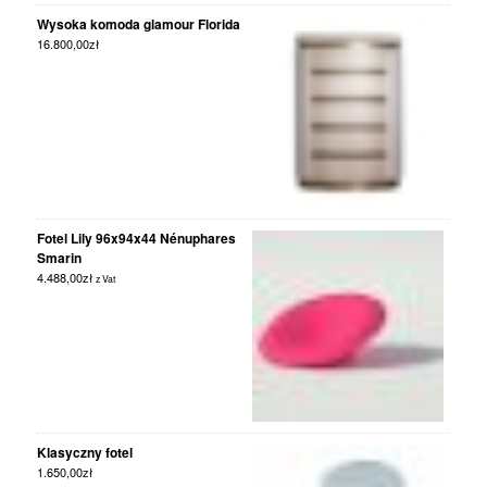
Wysoka komoda glamour Florida
16.800,00
zł
Fotel Lily 96x94x44 Nénuphares
Smarin
4.488,00
zł
z Vat
Klasyczny fotel
1.650,00
zł