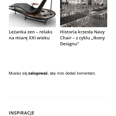
Leżanka zen – relaks
Historia krzesła Navy
na miarę XXI wieku
Chair – z cyklu „Ikony
Designu”
Musisz się
zalogować
, aby móc dodać komentarz.
INSPIRACJE