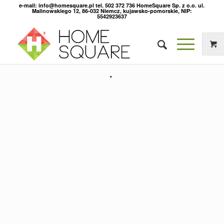
e-mail: info@homesquare.pl tel. 502 372 736 HomeSquare Sp. z o.o. ul.
Malinowskiego 12, 86-032 Niemcz, kujawsko-pomorskie, NIP:
5542923637