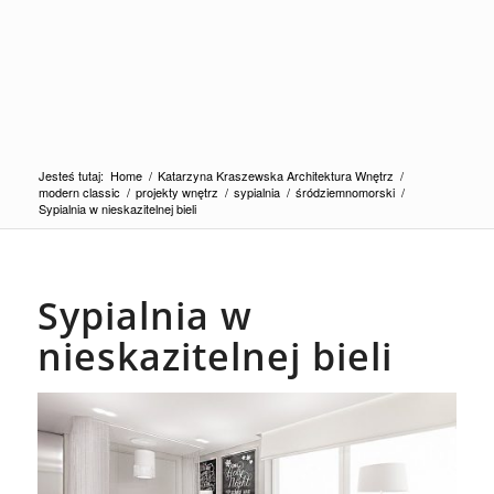
Jesteś tutaj:
Home
/
Katarzyna Kraszewska Architektura Wnętrz
/
modern classic
/
projekty wnętrz
/
sypialnia
/
śródziemnomorski
/
Sypialnia w nieskazitelnej bieli
Sypialnia w
nieskazitelnej bieli