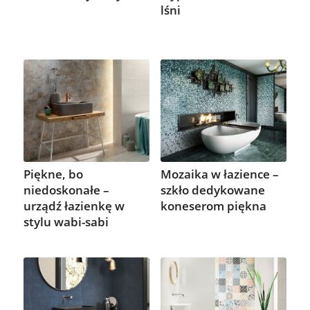
lśni
Piękne, bo
Mozaika w łazience –
niedoskonałe –
szkło dedykowane
urządź łazienkę w
koneserom piękna
stylu wabi-sabi