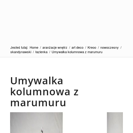
Jesteś tutaj:
Home
/
aranżacje wnętrz
/
art deco
/
Kreoo
/
nowoczesny
/
skandynawski
/
łazienka
/
Umywalka kolumnowa z marumuru
Umywalka
kolumnowa z
marumuru