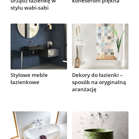
urządź łazienkę w
koneserom piękna
stylu wabi-sabi
Stylowe meble
Dekory do łazienki –
łazienkowe
sposób na oryginalną
aranżację