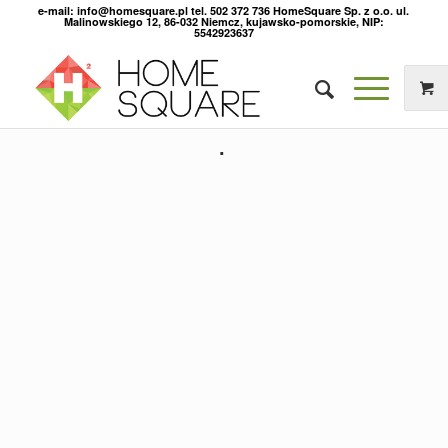
e-mail: info@homesquare.pl tel. 502 372 736 HomeSquare Sp. z o.o. ul.
Malinowskiego 12, 86-032 Niemcz, kujawsko-pomorskie, NIP:
5542923637