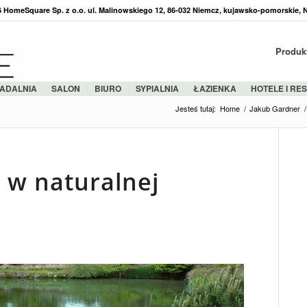
36 HomeSquare Sp. z o.o. ul. Malinowskiego 12, 86-032 Niemcz, kujawsko-pomorskie, 
Produk
ADALNIA
SALON
BIURO
SYPIALNIA
ŁAZIENKA
HOTELE I RE
Jesteś tutaj:
Home
/
Jakub Gardner
/
 w naturalnej