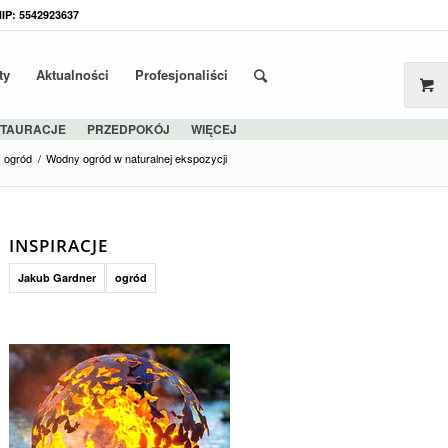
NIP: 5542923637
ty
Aktualności
Profesjonaliści
STAURACJE
PRZEDPOKÓJ
WIĘCEJ
ogród
/
Wodny ogród w naturalnej ekspozycji
INSPIRACJE
Jakub Gardner
ogród