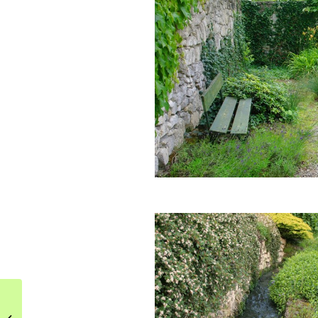
Idustrialna jadalnia
połączona z dużą