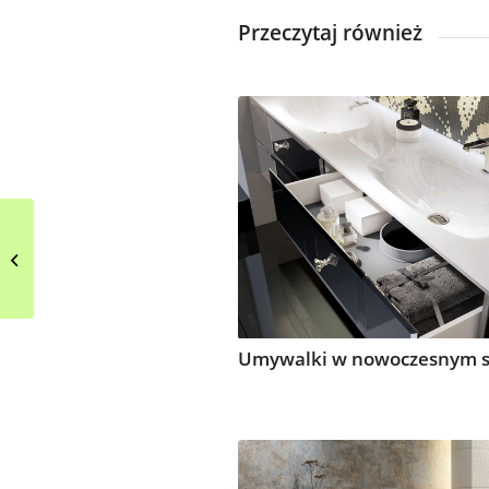
Przeczytaj również
Aranżacja eklektycznej
kuchni w bieli
Umywalki w nowoczesnym s