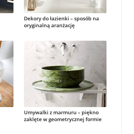
Dekory do łazienki – sposób na
oryginalną aranżację
Umywalki z marmuru – piękno
zaklęte w geometrycznej formie