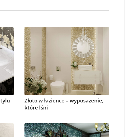
tylu
Złoto w łazience – wyposażenie,
które lśni