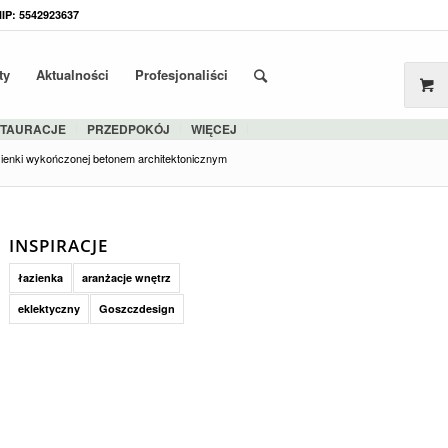
NIP: 5542923637
ty
Aktualności
Profesjonaliści
STAURACJE
PRZEDPOKÓJ
WIĘCEJ
zienki wykończonej betonem architektonicznym
INSPIRACJE
łazienka
aranżacje wnętrz
eklektyczny
Goszczdesign