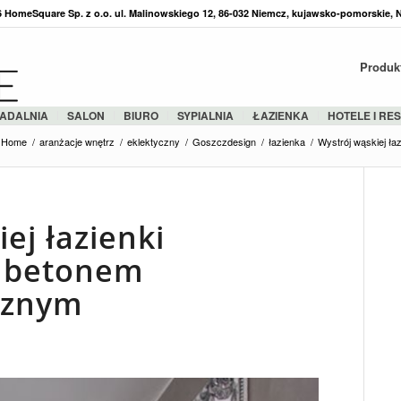
36 HomeSquare Sp. z o.o. ul. Malinowskiego 12, 86-032 Niemcz, kujawsko-pomorskie, 
Produk
ADALNIA
SALON
BIURO
SYPIALNIA
ŁAZIENKA
HOTELE I RE
Home
/
aranżacje wnętrz
/
eklektyczny
/
Goszczdesign
/
łazienka
/
Wystrój wąskiej ła
ej łazienki
 betonem
cznym