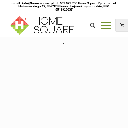
e-mail: info@homesquare.pl tel. 502 372 736 HomeSquare Sp. z o.o. ul.
Malinowskiego 12, 86-032 Niemcz, kujawsko-pomorskie, NIP:
5542923637