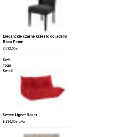
Eleganckie czarne krzesło do jadalni
Boca Raton
2.892,00
zł
Sofa
Togo
Small
Settee Lignet Roset
9.234,00
zł
z Vat