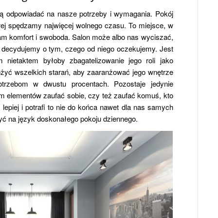
ą odpowiadać na nasze potrzeby i wymagania. Pokój
tórej spędzamy najwięcej wolnego czasu. To miejsce, w
nam komfort i swoboda. Salon może albo nas wyciszać,
 decydujemy o tym, czego od niego oczekujemy. Jest
m nietaktem byłoby zbagatelizowanie jego roli jako
żyć wszelkich starań, aby zaaranżować jego wnętrze
trzebom w dwustu procentach. Pozostaje jedynie
 elementów zaufać sobie, czy też zaufać komuś, kto
epiej i potrafi to nie do końca nawet dla nas samych
yć na język doskonałego pokoju dziennego.