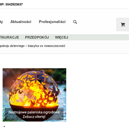
NIP: 5542923637
ty
Aktualności
Profesjonaliści
STAURACJE
PRZEDPOKÓJ
WIĘCEJ
 pokoju dziennego – klasyka vs nowoczesność