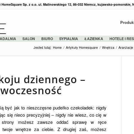
36 HomeSquare Sp. z o.o. ul. Malinowskiego 12, 86-032 Niemcz, kujawsko-pomorskie, 
Produk
ADALNIA
SALON
BIURO
SYPIALNIA
ŁAZIENKA
HOTELE I RE
Jesteś tutaj:
Home
/
Artykuły Homesquare
/
Wnętrza
/
Aranżacje
koju dziennego –
owoczesność
fią być jak to nieszczęsne pudełko czekoladek: nigdy
jąc się nieco precyzyjniej – nigdy nie wiesz, co cię w
j strony możesz zawsze oddać sprawę w ręce
ją twoje wnętrze za ciebie. Z drugiej zaś, możesz