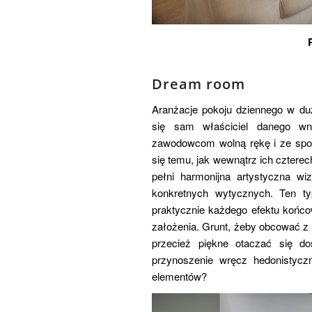
Dream room
Aranżacje pokoju dziennego w du
się sam właściciel danego wnę
zawodowcom wolną rękę i ze spok
się temu, jak wewnątrz ich cztere
pełni harmonijna artystyczna wiz
konkretnych wytycznych. Ten ty
praktycznie każdego efektu końcow
założenia. Grunt, żeby obcować z d
przecież piękne otaczać się d
przynoszenie wręcz hedonistyczn
elementów?