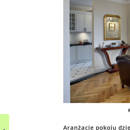
Magiczne ozdoby
Aranżacje pokoju dzi
ogrodowe – tańczące z