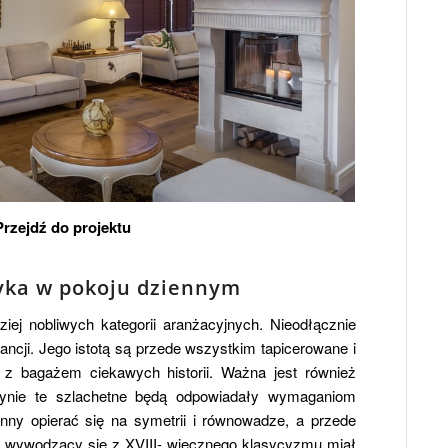
Przejdź do projektu
syka w pokoju dziennym
ziej nobliwych kategorii aranżacyjnych. Nieodłącznie
ancji. Jego istotą są przede wszystkim tapicerowane i
i z bagażem ciekawych historii. Ważna jest również
dynie te szlachetne będą odpowiadały wymaganiom
inny opierać się na symetrii i równowadze, a przede
l wywodzący się z XVIII- wiecznego klasycyzmu miał