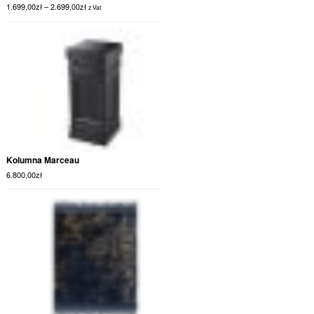
1.699,00
zł
–
2.699,00
zł
z Vat
Kolumna Marceau
6.800,00
zł