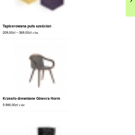
Tapicerowana pufa sześcian
209,00
zł
–
369,00
zł
z Vat
Krzesło drewniane Ginevra Horm
5.990,00
zł
z Vat