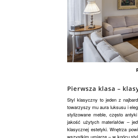
Pierwsza klasa – kla
Styl klasyczny to jeden z najbard
towarzyszy mu aura luksusu i eleg
stylizowane meble, często antyk
jakość użytych materiałów – je
klasycznej estetyki. Wnętrza pow
wszystkim umiarze – w końcu sty