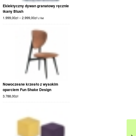
Eklektyczny dywan granatowy ręcznie
tkany Blush
1.999,00
zł
–
2.999,00
zł
z Vat
Nowoczesne krzesło z wysokim
oparciem Fun Shake Design
3.788,00
zł