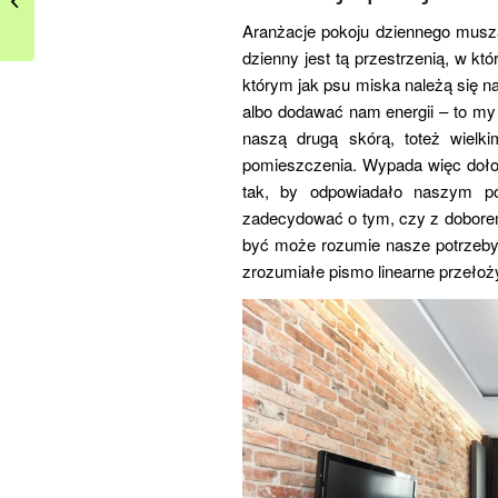
wiatrem rzeźby Robin’a
Aranżacje pokoju dziennego musz
Wig...
dzienny jest tą przestrzenią, w k
którym jak psu miska należą się 
albo dodawać nam energii – to my
naszą drugą skórą, toteż wielki
pomieszczenia. Wypada więc doło
tak, by odpowiadało naszym po
zadecydować o tym, czy z doborem
być może rozumie nasze potrzeby l
zrozumiałe pismo linearne przełoż