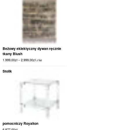
Beżowy eklektyczny dywan ręcznie
tkany Blush
1.999,00
zł
–
2.999,00
zł
z Vat
Stolik
pomocniczy Royalton
6.877,00
zł