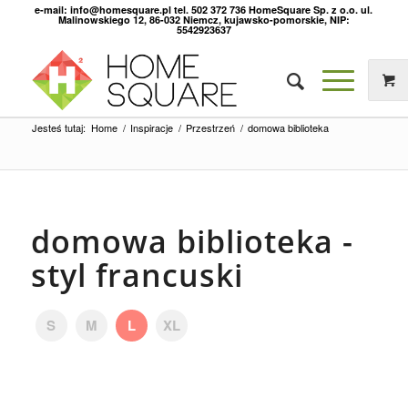
e-mail: info@homesquare.pl tel. 502 372 736 HomeSquare Sp. z o.o. ul.
Malinowskiego 12, 86-032 Niemcz, kujawsko-pomorskie, NIP:
5542923637
Jesteś tutaj:
Home
/
Inspiracje
/
Przestrzeń
/
domowa biblioteka
domowa biblioteka -
styl francuski
S
M
L
XL