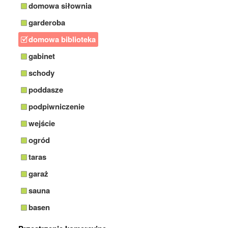
domowa siłownia
garderoba
domowa biblioteka
gabinet
schody
poddasze
podpiwniczenie
wejście
ogród
taras
garaż
sauna
basen