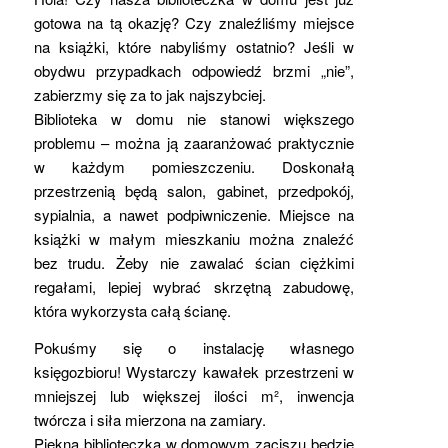
gotowa na tą okazję? Czy znaleźliśmy miejsce
na książki, które nabyliśmy ostatnio? Jeśli w
obydwu przypadkach odpowiedź brzmi „nie”,
zabierzmy się za to jak najszybciej.
Biblioteka w domu nie stanowi większego
problemu – można ją zaaranżować praktycznie
w każdym pomieszczeniu. Doskonałą
przestrzenią będą salon, gabinet, przedpokój,
sypialnia, a nawet podpiwniczenie. Miejsce na
książki w małym mieszkaniu można znaleźć
bez trudu. Żeby nie zawalać ścian ciężkimi
regałami, lepiej wybrać skrzętną zabudowę,
która wykorzysta całą ścianę.
Pokuśmy się o instalację własnego
księgozbioru! Wystarczy kawałek przestrzeni w
mniejszej lub większej ilości m², inwencja
twórcza i siła mierzona na zamiary.
Piękna biblioteczka w domowym zaciszu będzie