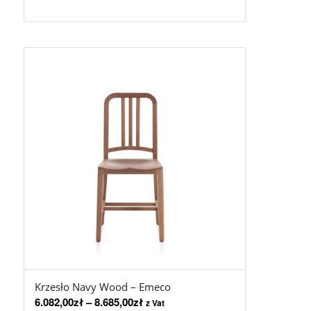
Krzesło Navy Wood – Emeco
6.082,00
zł
–
8.685,00
zł
z Vat