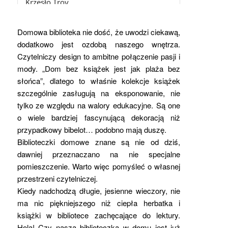
Krzesło Troy
1.300,00
zł
z Vat
Domowa biblioteka nie dość, że uwodzi ciekawą,
dodatkowo jest ozdobą naszego wnętrza.
Czytelniczy design to ambitne połączenie pasji i
mody. „Dom bez książek jest jak plaża bez
słońca”, dlatego to właśnie kolekcje książek
szczególnie zasługują na eksponowanie, nie
tylko ze względu na walory edukacyjne. Są one
o wiele bardziej fascynującą dekoracją niż
przypadkowy bibelot… podobno mają duszę.
Biblioteczki domowe znane są nie od dziś,
dawniej przeznaczano na nie specjalne
pomieszczenie. Warto więc pomyśleć o własnej
przestrzeni czytelniczej.
Kiedy nadchodzą długie, jesienne wieczory, nie
ma nic piękniejszego niż ciepła herbatka i
książki w bibliotece zachęcające do lektury.
Hola! Czy nasza biblioteczka w domu jest już