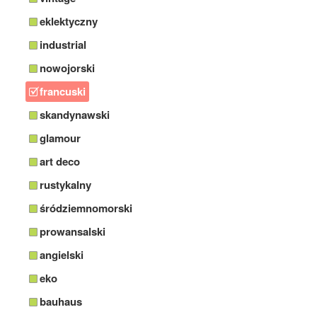
eklektyczny
industrial
nowojorski
francuski
skandynawski
glamour
art deco
rustykalny
śródziemnomorski
prowansalski
angielski
eko
bauhaus