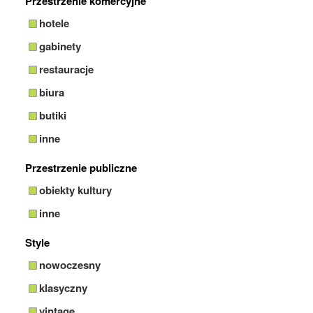
Przestrzenie komercyjne
hotele
gabinety
restauracje
biura
butiki
inne
Przestrzenie publiczne
obiekty kultury
inne
Style
nowoczesny
klasyczny
vintage