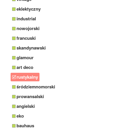
eklektyczny
industrial
nowojorski
francuski
skandynawski
glamour
art deco
rustykalny
śródziemnomorski
prowansalski
angielski
eko
bauhaus