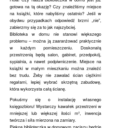
gotowa na tą okazję? Czy znaleźliśmy miejsce
na książki, które nabyliśmy ostatnio? Jeśli w
obydwu przypadkach odpowiedź brzmi „nie”,
zabierzmy się za to jak najszybciej.
Biblioteka w domu nie stanowi większego
problemu – można ją zaaranżować praktycznie
w każdym pomieszczeniu. Doskonałą
przestrzenią będą salon, gabinet, przedpokój,
sypialnia, a nawet podpiwniczenie. Miejsce na
książki w małym mieszkaniu można znaleźć
bez trudu. Żeby nie zawalać ścian ciężkimi
regałami, lepiej wybrać skrzętną zabudowę,
która wykorzysta całą ścianę.
Pokuśmy się o instalację własnego
księgozbioru! Wystarczy kawałek przestrzeni w
mniejszej lub większej ilości m², inwencja
twórcza i siła mierzona na zamiary.
Piękna biblioteczka w domowym zaciszu będzie