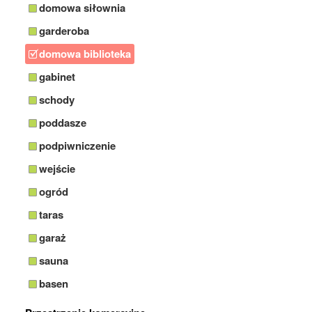
domowa siłownia
garderoba
domowa biblioteka
gabinet
schody
poddasze
podpiwniczenie
wejście
ogród
taras
garaż
sauna
basen