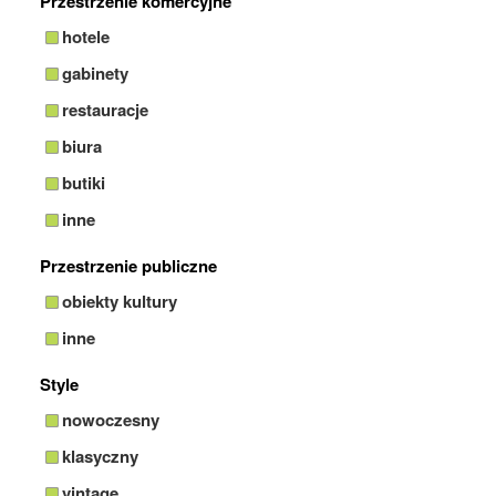
Przestrzenie komercyjne
hotele
gabinety
restauracje
biura
butiki
inne
Przestrzenie publiczne
obiekty kultury
inne
Style
nowoczesny
klasyczny
vintage