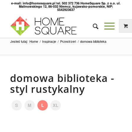
e-mail: info@homesquare.pl tel. 502 372 736 HomeSquare Sp. z o.o. ul.
Malinowskiego 12, 86-032 Niemcz, kujawsko-pomorskie, NIP:
5542923637
Jesteś tutaj:
Home
/
Inspiracje
/
Przestrzeń
/
domowa biblioteka
domowa biblioteka -
styl rustykalny
S
M
L
XL