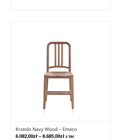
Krzesło Navy Wood – Emeco
6.082,00
zł
–
8.685,00
zł
z Vat