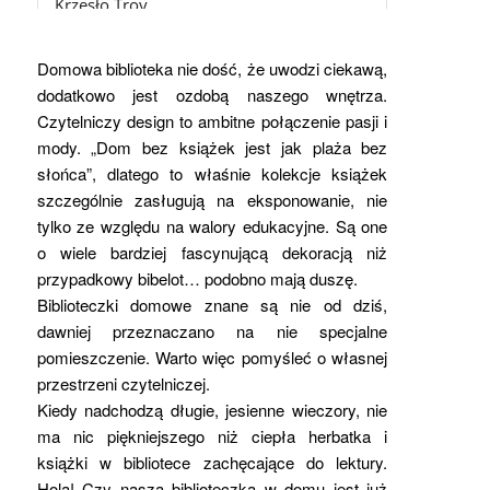
Krzesło Troy
1.300,00
zł
z Vat
Domowa biblioteka nie dość, że uwodzi ciekawą,
dodatkowo jest ozdobą naszego wnętrza.
Czytelniczy design to ambitne połączenie pasji i
mody. „Dom bez książek jest jak plaża bez
słońca”, dlatego to właśnie kolekcje książek
szczególnie zasługują na eksponowanie, nie
tylko ze względu na walory edukacyjne. Są one
o wiele bardziej fascynującą dekoracją niż
przypadkowy bibelot… podobno mają duszę.
Biblioteczki domowe znane są nie od dziś,
dawniej przeznaczano na nie specjalne
pomieszczenie. Warto więc pomyśleć o własnej
przestrzeni czytelniczej.
Kiedy nadchodzą długie, jesienne wieczory, nie
ma nic piękniejszego niż ciepła herbatka i
książki w bibliotece zachęcające do lektury.
Hola! Czy nasza biblioteczka w domu jest już