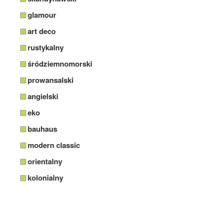
glamour
art deco
rustykalny
śródziemnomorski
prowansalski
angielski
eko
bauhaus
modern classic
orientalny
kolonialny