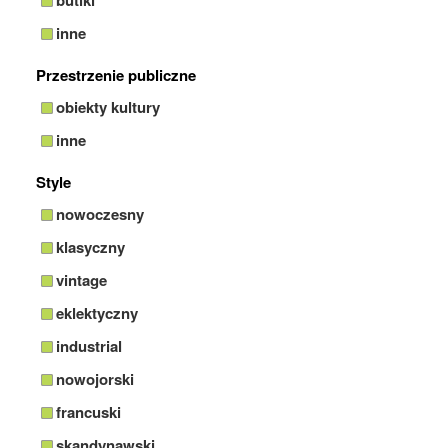
inne
Przestrzenie publiczne
obiekty kultury
inne
Style
nowoczesny
klasyczny
vintage
eklektyczny
industrial
nowojorski
francuski
skandynawski