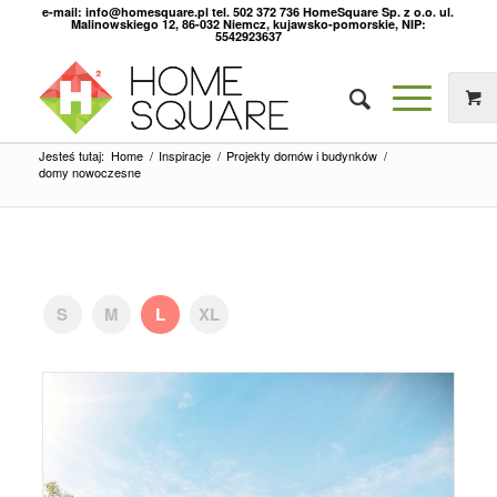
e-mail: info@homesquare.pl tel. 502 372 736 HomeSquare Sp. z o.o. ul.
Malinowskiego 12, 86-032 Niemcz, kujawsko-pomorskie, NIP:
5542923637
Jesteś tutaj:
Home
/
Inspiracje
/
Projekty domów i budynków
/
domy nowoczesne
S
M
L
XL