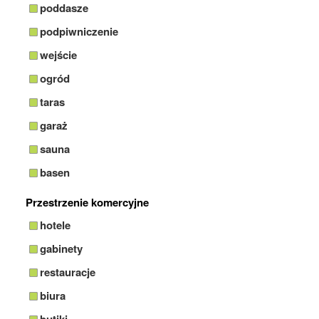
poddasze
podpiwniczenie
wejście
ogród
taras
garaż
sauna
basen
Przestrzenie komercyjne
hotele
gabinety
restauracje
biura
butiki