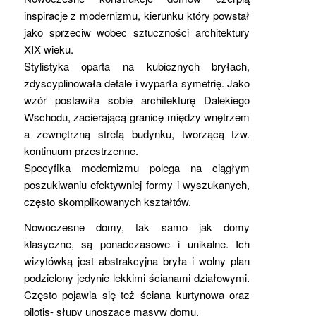
inspiracje z modernizmu, kierunku który powstał
jako sprzeciw wobec sztuczności architektury
XIX wieku.
Stylistyka oparta na kubicznych bryłach,
zdyscyplinowała detale i wyparła symetrię. Jako
wzór postawiła sobie architekturę Dalekiego
Wschodu, zacierającą granicę między wnętrzem
a zewnętrzną strefą budynku, tworzącą tzw.
kontinuum przestrzenne.
Specyfika modernizmu polega na ciągłym
poszukiwaniu efektywniej formy i wyszukanych,
często skomplikowanych kształtów.
Nowoczesne domy, tak samo jak domy
klasyczne, są ponadczasowe i unikalne. Ich
wizytówką jest abstrakcyjna bryła i wolny plan
podzielony jedynie lekkimi ścianami działowymi.
Często pojawia się też ściana kurtynowa oraz
pilotis- słupy unoszące masyw domu.