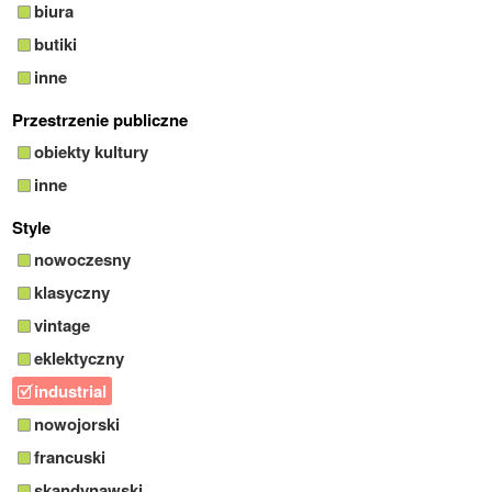
biura
butiki
inne
Przestrzenie publiczne
obiekty kultury
inne
Style
nowoczesny
klasyczny
vintage
eklektyczny
industrial
nowojorski
francuski
skandynawski