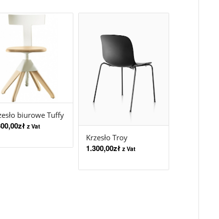
zesło biurowe Tuffy
300,00
zł
z Vat
Krzesło Troy
1.300,00
zł
z Vat