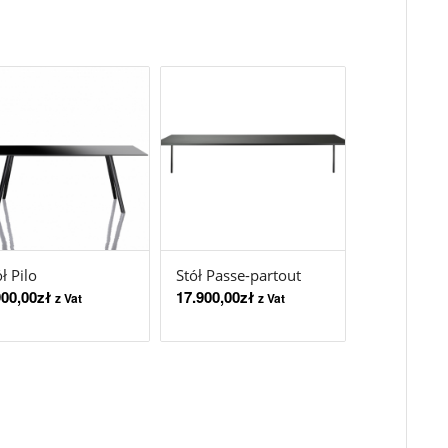
ł Pilo
Stół Passe-partout
900,00
zł
17.900,00
zł
z Vat
z Vat