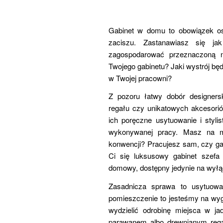
Gabinet w domu to obowiązek o
zaciszu. Zastanawiasz się ja
zagospodarować przeznaczoną na
Twojego gabinetu? Jaki wystrój będ
w Twojej pracowni?
Z pozoru łatwy dobór designers
regału czy unikatowych akcesorió
ich poręczne usytuowanie i styli
wykonywanej pracy. Masz na my
konwencji? Pracujesz sam, czy gab
Ci się luksusowy gabinet szefa
domowy, dostępny jedynie na wyłą
Zasadnicza sprawa to usytuowa
pomieszczenie to jesteśmy na wy
wydzielić odrobinę miejsca w jad
parawanem albo drewnianym rega