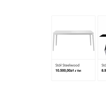
Stół Steelwood
Stó
10.500,00
zł
8.
z Vat