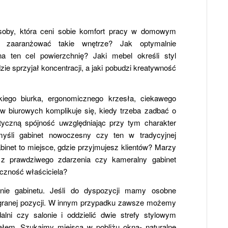
soby, która ceni sobie komfort pracy w domowym
k zaaranżować takie wnętrze? Jak optymalnie
 ten cel powierzchnię? Jaki mebel określi styl
zie sprzyjał koncentracji, a jaki pobudzi kreatywność
kiego biurka, ergonomicznego krzesła, ciekawego
w biurowych komplikuje się, kiedy trzeba zadbać o
styczną spójność uwzględniając przy tym charakter
śli gabinet nowoczesny czy ten w tradycyjnej
inet to miejsce, gdzie przyjmujesz klientów? Marzy
 z prawdziwego zdarzenia czy kameralny gabinet
czność właściciela?
nie gabinetu. Jeśli do dyspozycji mamy osobne
granej pozycji. W innym przypadku zawsze możemy
alni czy salonie i oddzielić dwie strefy stylowym
łem. Szukajmy miejsca w pobliżu okna- naturalne