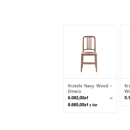
Krzesło Navy Wood –
Kr
Emeco
Wo
6.082,00
zł
–
5.
8.685,00
zł
z Vat