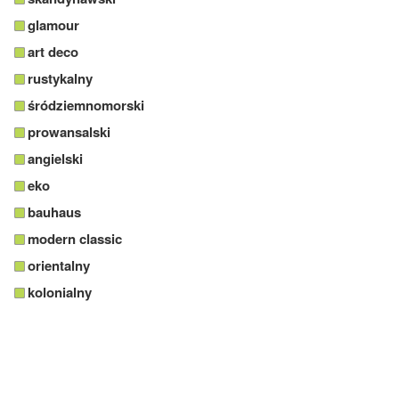
glamour
art deco
rustykalny
śródziemnomorski
prowansalski
angielski
eko
bauhaus
modern classic
orientalny
kolonialny