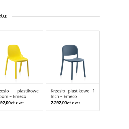
tu:
zesło plastikowe
Krzesło plastikowe 1
oom – Emeco
Inch – Emeco
292,00
zł
2.292,00
zł
z Vat
z Vat