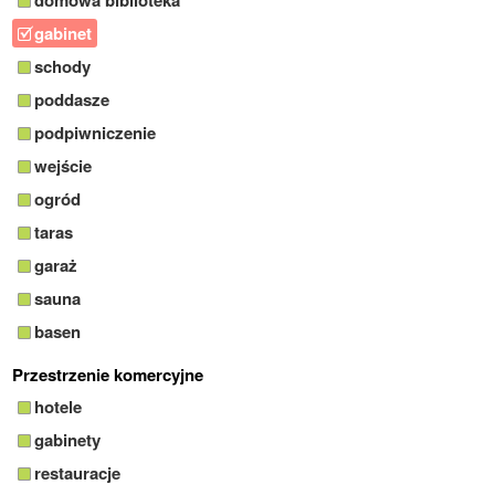
domowa biblioteka
gabinet
schody
poddasze
podpiwniczenie
wejście
ogród
taras
garaż
sauna
basen
Przestrzenie komercyjne
hotele
gabinety
restauracje