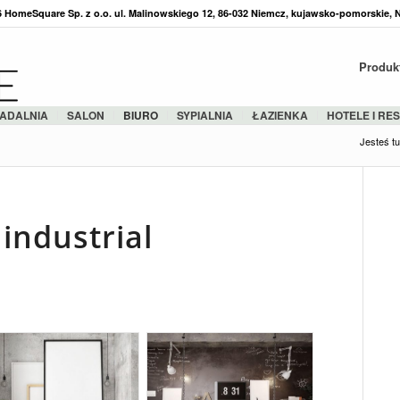
36 HomeSquare Sp. z o.o. ul. Malinowskiego 12, 86-032 Niemcz, kujawsko-pomorskie, 
Produk
ADALNIA
SALON
BIURO
SYPIALNIA
ŁAZIENKA
HOTELE I RE
Jesteś tu
 industrial