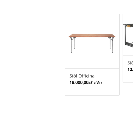
St
13
Stół Officina
18.000,00
zł
z Vat