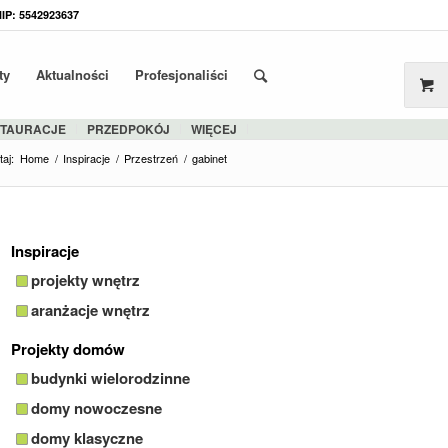
NIP: 5542923637
ty
Aktualności
Profesjonaliści
STAURACJE
PRZEDPOKÓJ
WIĘCEJ
taj:
Home
/
Inspiracje
/
Przestrzeń
/
gabinet
Inspiracje
projekty wnętrz
aranżacje wnętrz
Projekty domów
budynki wielorodzinne
domy nowoczesne
domy klasyczne