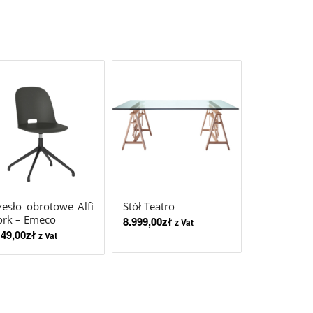
zesło obrotowe Alfi
Stół Teatro
rk – Emeco
8.999,00
zł
z Vat
149,00
zł
z Vat