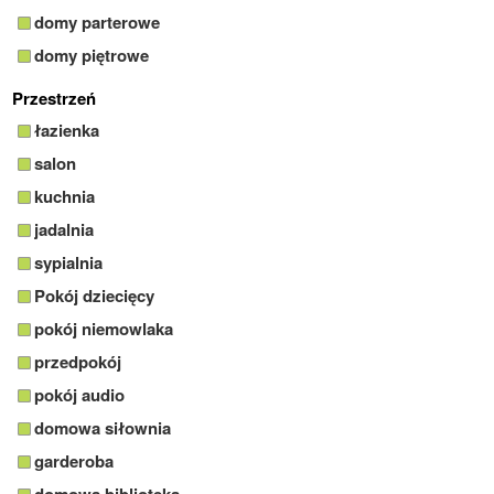
domy parterowe
domy piętrowe
Przestrzeń
łazienka
salon
kuchnia
jadalnia
sypialnia
Pokój dziecięcy
pokój niemowlaka
przedpokój
pokój audio
domowa siłownia
garderoba