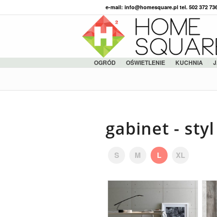
e-mail: info@homesquare.pl tel. 502 372 7
OGRÓD
OŚWIETLENIE
KUCHNIA
J
gabinet - styl
S
M
L
XL