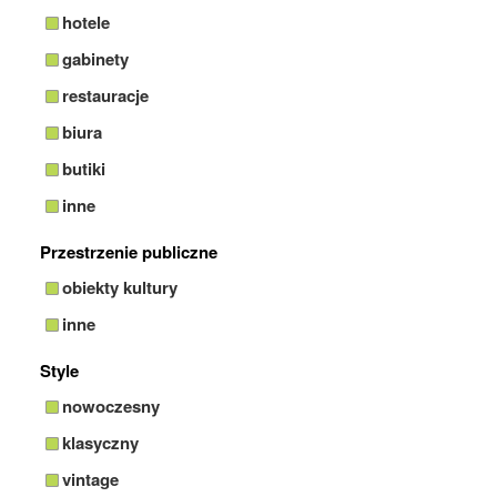
hotele
gabinety
restauracje
biura
butiki
inne
Przestrzenie publiczne
obiekty kultury
inne
Style
nowoczesny
klasyczny
vintage