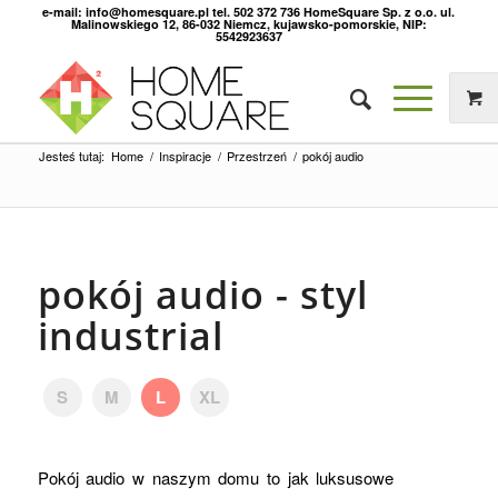
e-mail: info@homesquare.pl tel. 502 372 736 HomeSquare Sp. z o.o. ul.
Malinowskiego 12, 86-032 Niemcz, kujawsko-pomorskie, NIP:
5542923637
Jesteś tutaj:
Home
/
Inspiracje
/
Przestrzeń
/
pokój audio
pokój audio - styl
industrial
S
M
L
XL
Pokój audio w naszym domu to jak luksusowe