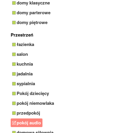
domy klasyczne
domy parterowe
domy piętrowe
Przestrzeń
łazienka
salon
kuchnia
jadalnia
sypialnia
Pokój dziecięcy
pokój niemowlaka
przedpokój
pokój audio
domowa siłownia