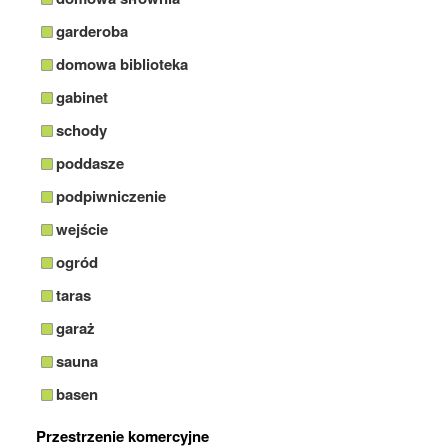
garderoba
domowa biblioteka
gabinet
schody
poddasze
podpiwniczenie
wejście
ogród
taras
garaż
sauna
basen
Przestrzenie komercyjne