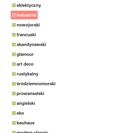
eklektyczny
industrial
nowojorski
francuski
skandynawski
glamour
art deco
rustykalny
śródziemnomorski
prowansalski
angielski
eko
bauhaus
modern classic