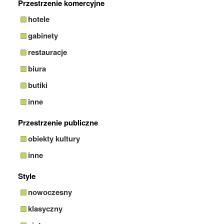
Przestrzenie komercyjne
hotele
gabinety
restauracje
biura
butiki
inne
Przestrzenie publiczne
obiekty kultury
inne
Style
nowoczesny
klasyczny