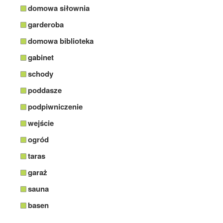
domowa siłownia
garderoba
domowa biblioteka
gabinet
schody
poddasze
podpiwniczenie
wejście
ogród
taras
garaż
sauna
basen