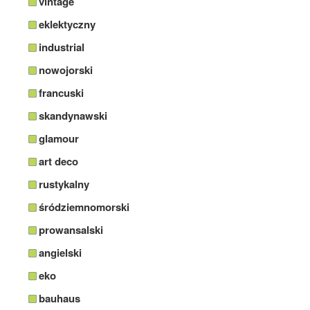
vintage
eklektyczny
industrial
nowojorski
francuski
skandynawski
glamour
art deco
rustykalny
śródziemnomorski
prowansalski
angielski
eko
bauhaus