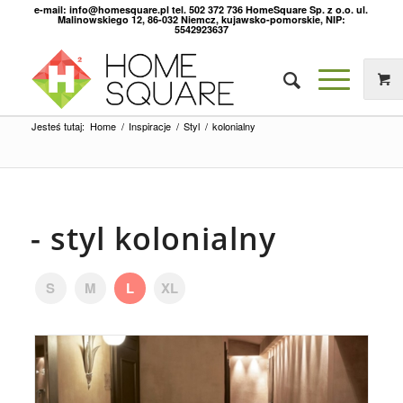
e-mail: info@homesquare.pl tel. 502 372 736 HomeSquare Sp. z o.o. ul.
Malinowskiego 12, 86-032 Niemcz, kujawsko-pomorskie, NIP:
5542923637
Jesteś tutaj:
Home
/
Inspiracje
/
Styl
/
kolonialny
- styl kolonialny
S
M
L
XL