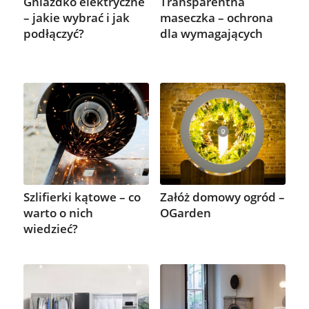
Gniazdko elektryczne
Transparentna
– jakie wybrać i jak
maseczka – ochrona
podłączyć?
dla wymagających
Szlifierki kątowe – co
Załóż domowy ogród –
warto o nich
OGarden
wiedzieć?