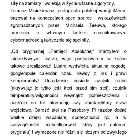
siłę na zamiary i wcielają w życie własne algorytmy.
Tomasz Misiukiewicz, protoplasta polskiej wersji iMirror,
bazował na koncepcjach open source i wskazówkach
zgromadzonych przez Michaela Teeuwa, którego
marzenia o własnym lustrze naszpikowanym
cybermądrością faktycznie się spełniły.
„Od oryginalnej „Pamięci Absolutnej” marzyłem o
interaktywnym lustrze, więc postanowiłem w końcu
takowe zrealizować Lustro wyświetla aktualną pogodę,
google/apple calendar, czas, newsy z rss i prawi
komplementy! Urządzenie posiada czujnik ruchu
(aktywując je tylko jeśli ktoś przed nim stoi), czujnik
temperatury/wilgotności wewnątrz pomieszczenia i
push’uje do tel informację czy zamknęliśmy drzwi
wejściowe. Całość stoi na Raspberry Pi (trzeba dodać
wielkie dzięki wspaniałej społeczności rpi, a w
szczególności michaelteeuw.nl, który jest autorem
oryginału) i wyłączone nie różni się niczym od zwykłego