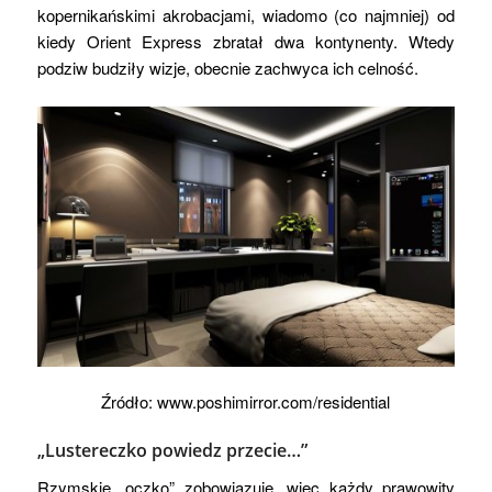
kopernikańskimi akrobacjami, wiadomo (co najmniej) od
kiedy Orient Express zbratał dwa kontynenty. Wtedy
podziw budziły wizje, obecnie zachwyca ich celność.
Źródło: www.poshimirror.com/residential
„Lustereczko powiedz przecie…”
Rzymskie „oczko” zobowiązuje, więc każdy prawowity