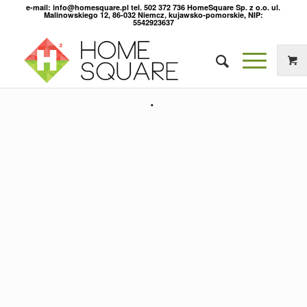
e-mail: info@homesquare.pl tel. 502 372 736 HomeSquare Sp. z o.o. ul.
Malinowskiego 12, 86-032 Niemcz, kujawsko-pomorskie, NIP:
5542923637