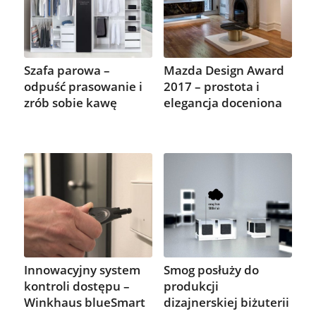
Szafa parowa –
Mazda Design Award
odpuść prasowanie i
2017 – prostota i
zrób sobie kawę
elegancja doceniona
Innowacyjny system
Smog posłuży do
kontroli dostępu –
produkcji
Winkhaus blueSmart
dizajnerskiej biżuterii