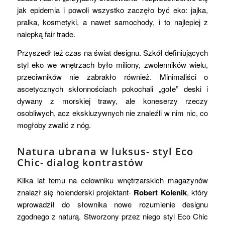
jak epidemia i powoli wszystko zaczęło być eko: jajka,
pralka, kosmetyki, a nawet samochody, i to najlepiej z
nalepką fair trade.
Przyszedł też czas na świat designu. Szkół definiujących
styl eko we wnętrzach było miliony, zwolenników wielu,
przeciwników nie zabrakło również. Minimaliści o
ascetycznych skłonnościach pokochali „gołe” deski i
dywany z morskiej trawy, ale koneserzy rzeczy
osobliwych, acz ekskluzywnych nie znaleźli w nim nic, co
mogłoby zwalić z nóg.
Natura ubrana w luksus- styl Eco
Chic- dialog kontrastów
Kilka lat temu na celowniku wnętrzarskich magazynów
znalazł się holenderski projektant-
Robert Kolenik
, który
wprowadził do słownika nowe rozumienie designu
zgodnego z naturą. Stworzony przez niego styl Eco Chic