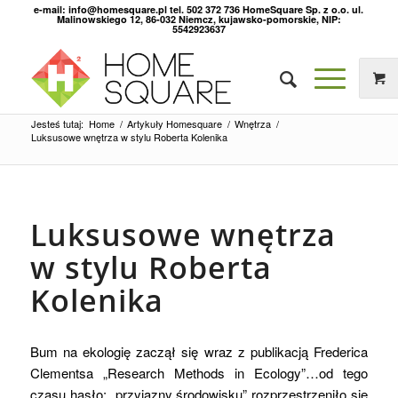
e-mail: info@homesquare.pl tel. 502 372 736 HomeSquare Sp. z o.o. ul.
Malinowskiego 12, 86-032 Niemcz, kujawsko-pomorskie, NIP:
5542923637
Jesteś tutaj:
Home
/
Artykuły Homesquare
/
Wnętrza
/
Luksusowe wnętrza w stylu Roberta Kolenika
Luksusowe wnętrza
w stylu Roberta
Kolenika
Bum na ekologię zaczął się wraz z publikacją Frederica
Clementsa „Research Methods in Ecology”…od tego
czasu hasło: „przyjazny środowisku” rozprzestrzeniło się