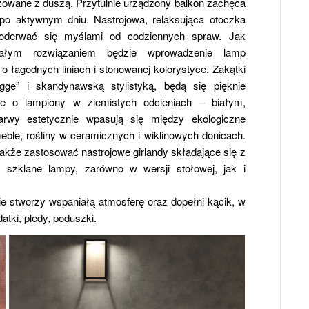
owane z duszą. Przytulnie urządzony balkon zachęca
po aktywnym dniu. Nastrojowa, relaksująca otoczka
a oderwać się myślami od codziennych spraw. Jak
nałym rozwiązaniem będzie wprowadzenie lamp
 łagodnych liniach i stonowanej kolorystyce. Zakątki
ygge” i skandynawską stylistyką, będą się pięknie
je o lampiony w ziemistych odcieniach – białym,
rwy estetycznie wpasują się między ekologiczne
meble, rośliny w ceramicznych i wiklinowych donicach.
akże zastosować nastrojowe girlandy składające się z
szklane lampy, zarówno w wersji stołowej, jak i
ie stworzy wspaniałą atmosferę oraz dopełni kącik, w
tki, pledy, poduszki.