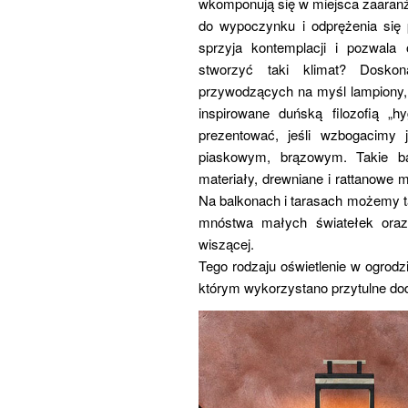
wkomponują się w miejsca zaaranż
do wypoczynku i odprężenia się 
sprzyja kontemplacji i pozwal
stworzyć taki klimat? Dosko
przywodzących na myśl lampiony, o
inspirowane duńską filozofią „h
prezentować, jeśli wzbogacimy 
piaskowym, brązowym. Takie ba
materiały, drewniane i rattanowe 
Na balkonach i tarasach możemy t
mnóstwa małych światełek oraz 
wiszącej.
Tego rodzaju oświetlenie w ogrodz
którym wykorzystano przytulne doda