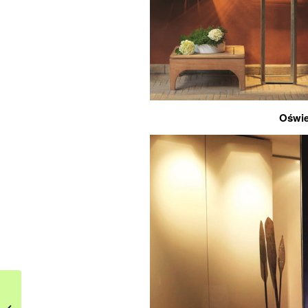
Oświe
Styl afrykański –
nowoczesne wnętrza,