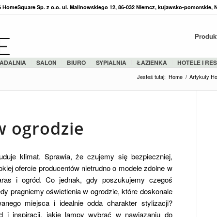
36 HomeSquare Sp. z o.o. ul. Malinowskiego 12, 86-032 Niemcz, kujawsko-pomorskie, 
Produk
ADALNIA
SALON
BIURO
SYPIALNIA
ŁAZIENKA
HOTELE I RE
Jesteś tutaj:
Home
/
Artykuły H
w ogrodzie
duje klimat. Sprawia, że czujemy się bezpieczniej,
kiej ofercie producentów nietrudno o modele zdolne w
taras i ogród. Co jednak, gdy poszukujemy czegoś
dy pragniemy oświetlenia w ogrodzie, które doskonale
nego miejsca i idealnie odda charakter stylizacji?
d i inspiracji, jakie lampy wybrać w nawiązaniu do