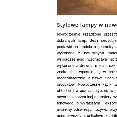
Stylowe lampy w now
Nowocześnie urządzone przestrz
dobranych lamp. Jeśli decyduj
postawić na modele o geometryczn
wykonane z naturalnych mate
współczesnego wzornictwa spr
wykonane z drewna, metalu, szk
znakomicie wpasuje się w balko
modernistycznie, a nawet nieco 
produktów. Nowoczesne kąciki w
chłodne i wręcz ascetyczne w od
stworzeniu przytulnej atmosfery, 
tekowego, o wyrazistym i ekspre
możemy odświeżyć i ożywić prz
geometrycznym, unikalnym kształci