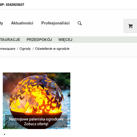
NIP: 5542923637
ty
Aktualności
Profesjonaliści
STAURACJE
PRZEDPOKÓJ
WIĘCEJ
omesquare
/
Ogrody
/
Oświetlenie w ogrodzie