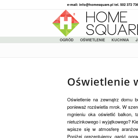
e-mail: info@homesquare.pl tel. 502 372 7
OGRÓD
OŚWIETLENIE
KUCHNIA
J
Oświetlenie 
Oświetlenie na zewnątrz domu bu
ponieważ rozświetla mrok. W szero
mgnieniu oka oświetlić balkon, 
nietuzinkowego i wyjątkowego? Kie
wpisze się w atmosferę aranżowa
Poniżej prezentujemy garść pora