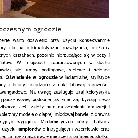
oczesnym ogrodzie
enie warto doświetlić przy użyciu konsekwentnie
emy się na minimalistyczne rozwiązania, możemy
ych kształtach, pozornie nierzucające się w oczy i
riałów. W miejscach zaaranżowanych w duchu
awdzą się lampy podłogowe, stołowe i ścienne
ła.
Oświetlenie w ogrodzie
w industrialnej stylistyce
ny i tarasy urządzone z nutą loftowej surowości,
awangardowo. Na uwagę zasługuje tutaj kolorystyka
ypoczynkowe, podobnie jak wnętrza, bywają nieco
biorze. Jeśli zależy nam na ociepleniu aranżacji i
wybierzmy modele o ciepłej, miodowej barwie, z drewna
syjnym wyglądzie. Modernistyczne tarasy i balkony
y użyciu
lampionów
o intrygującym wzornictwie oraz
e. Lampy znajdą swoje miejsce na parapecie, stoliku,