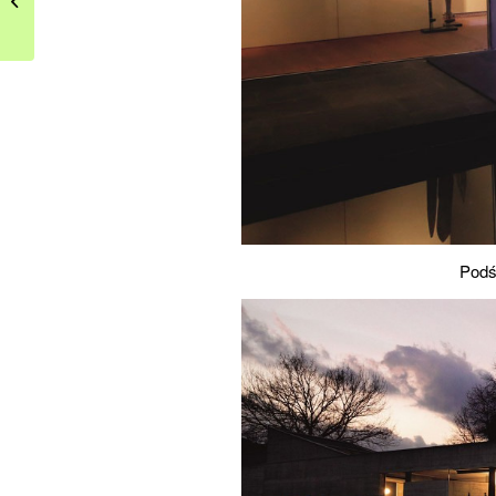
meble i dodatki
Podś