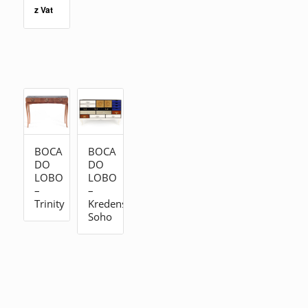
z Vat
BOCA
BOCA
DO
DO
LOBO
LOBO
–
–
Trinity
Kredens
Soho