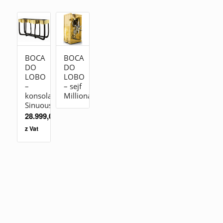
BOCA
BOCA
DO
DO
LOBO
LOBO
–
– sejf
konsola
Millionaire
Sinuous
28.999,00
zł
z Vat