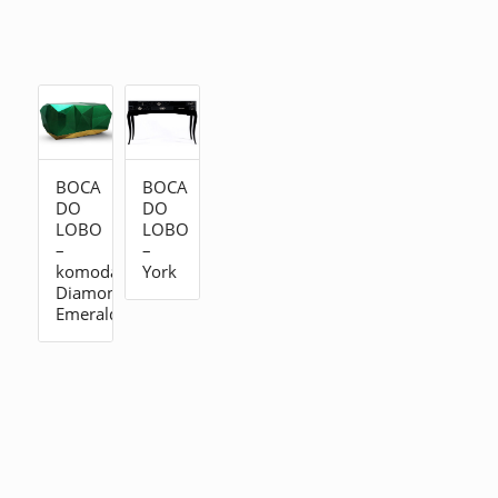
BOCA
BOCA
DO
DO
LOBO
LOBO
–
–
komoda
York
Diamond
Emerald