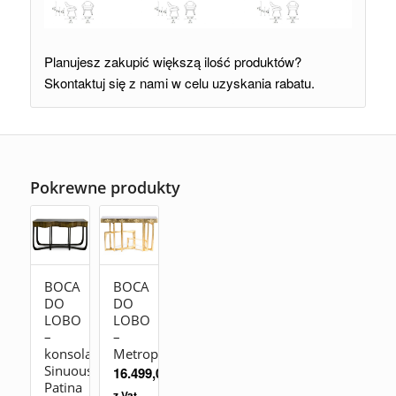
Planujesz zakupić większą ilość produktów?
Skontaktuj się z nami w celu uzyskania rabatu.
Pokrewne produkty
BOCA
BOCA
DO
DO
LOBO
LOBO
–
–
konsola
Metropolis
Sinuous
16.499,00
zł
Patina
z Vat