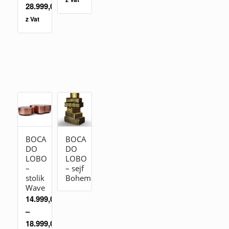
28.999,00
zł
z Vat
BOCA
BOCA
DO
DO
LOBO
LOBO
–
– sejf
stolik
Boheme
Wave
14.999,00
zł
–
18.999,00
zł