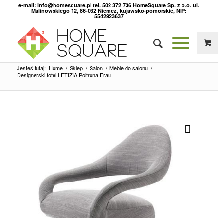
e-mail: info@homesquare.pl tel. 502 372 736 HomeSquare Sp. z o.o. ul.
Malinowskiego 12, 86-032 Niemcz, kujawsko-pomorskie, NIP:
5542923637
Jesteś tutaj:
Home
/
Sklep
/
Salon
/
Meble do salonu
/
Designerski fotel LETIZIA Poltrona Frau