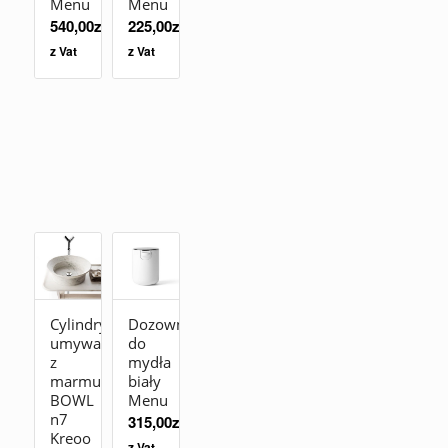
Menu
Menu
540,00
zł
225,00
zł
z Vat
z Vat
Cylindryczna
Dozownik
umywalka
do
z
mydła
marmuru
biały
BOWL
Menu
n7
315,00
zł
Kreoo
z Vat