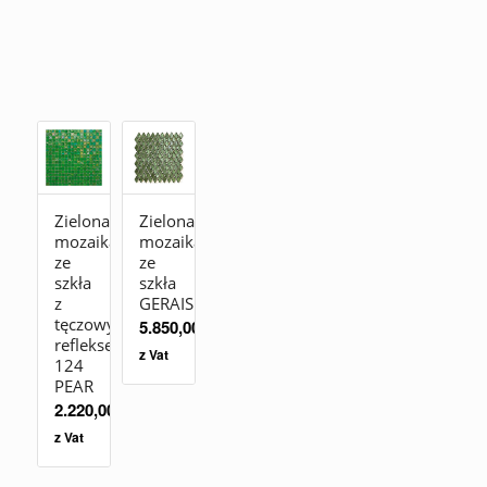
Zielona
Zielona
mozaika
mozaika
ze
ze
szkła
szkła
z
GERAIS
tęczowym
5.850,00
zł
refleksem
z Vat
124
PEAR
2.220,00
zł
z Vat