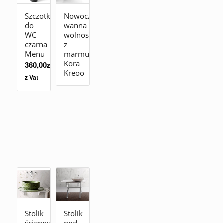
Szczotka
Nowoczesna
do
wanna
WC
wolnostojąca
czarna
z
Menu
marmuru
Kora
360,00
zł
Kreoo
z Vat
Stolik
Stolik
ścienny
pod