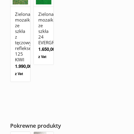
Zielona
Zielona
mozaika
mozaika
ze
ze
szkła
szkła
z
24
tęczowym
EVERGREEN
refleksem
1.650,00
zł
125
z Vat
KIWI
1.990,00
zł
z Vat
Pokrewne produkty