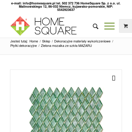
e-mail: info@homesquare.pl tel. 502 372 736 HomeSquare Sp. z o.o. ul.
Malinowskiego 12, 86-032 Niemcz, kujawsko-pomorskie, NIP:
5542923637
Jesteś tutaj:
Home
/
Sklep
/
Dekoracyjne materiały wykończeniowe
/
Płytki dekoracyjne
/
Zielona mozaika ze szkła MAZARU