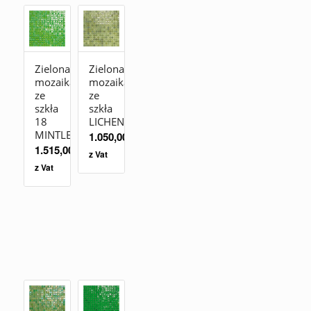
Zielona
Zielona
mozaika
mozaika
ze
ze
szkła
szkła
18
LICHEN
MINTLEAVES
1.050,00
zł
1.515,00
zł
z Vat
z Vat