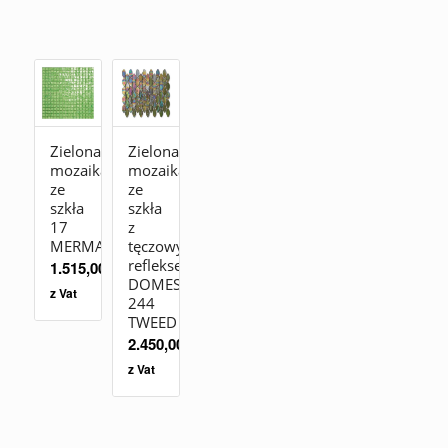
Zielona
Zielona
mozaika
mozaika
ze
ze
szkła
szkła
17
z
MERMAID
tęczowym
refleksem
1.515,00
zł
DOMES
z Vat
244
TWEED
2.450,00
zł
z Vat