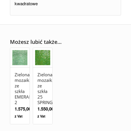
kwadratowe
Możesz lubić także…
Zielona
Zielona
mozaika
mozaika
ze
ze
szkła
szkła
EMERALD
25
2
SPRING
1.575,00
zł
1.550,00
zł
z Vat
z Vat