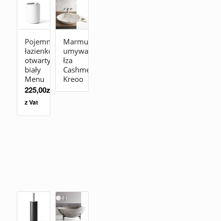
Pojemnik
Marmurowa
łazienkowy
umywalka
otwarty
łza
biały
Cashmere
Menu
Kreoo
225,00
zł
z Vat