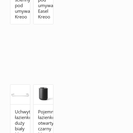
pod
umywalkę
umywalkę
Easel
Kreoo
Kreoo
Uchwyt
Pojemnik
łazienkowy
łazienkowy
duży
otwarty
biały
czarny