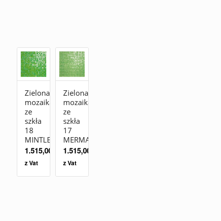
Zielona
Zielona
mozaika
mozaika
ze
ze
szkła
szkła
18
17
MINTLEAVES
MERMAID
1.515,00
zł
1.515,00
zł
z Vat
z Vat