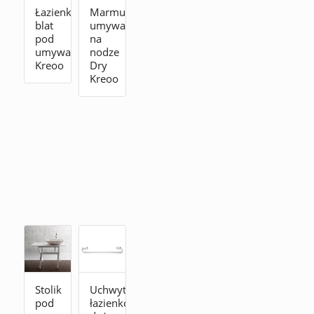
Łazienkowy
Marmurowa
blat
umywalka
pod
na
umywalkę
nodze
Kreoo
Dry
Kreoo
Stolik
Uchwyt
pod
łazienkowy