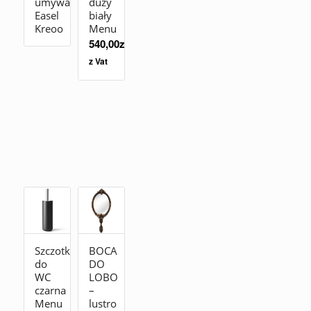
umywalkę
duży
Easel
biały
Kreoo
Menu
540,00
zł
z Vat
Szczotka
BOCA
do
DO
WC
LOBO
czarna
–
Menu
lustro