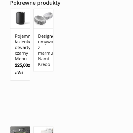
Pokrewne produkty
Pojemnik
Designerska
łazienkowy
umywalka
otwarty
z
czarny
marmuru
Menu
Nami
Kreoo
225,00
zł
z Vat