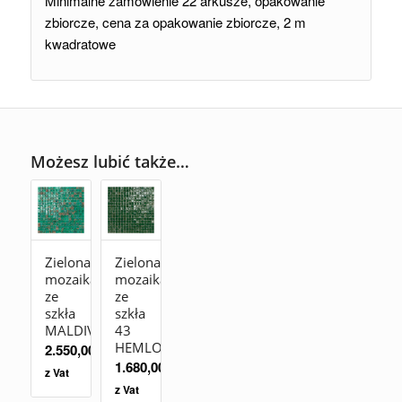
Minimalne zamówienie 22 arkusze, opakowanie
zbiorcze, cena za opakowanie zbiorcze, 2 m
kwadratowe
Możesz lubić także…
Zielona
Zielona
mozaika
mozaika
ze
ze
szkła
szkła
MALDIVE
43
HEMLOCK
2.550,00
zł
1.680,00
zł
z Vat
z Vat