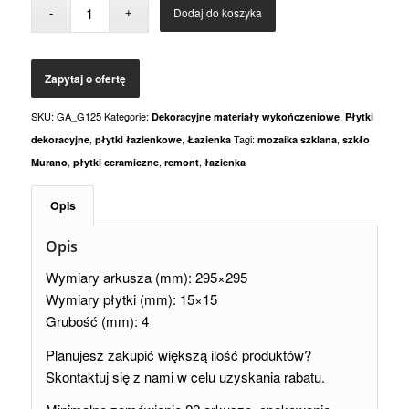
Dodaj do koszyka
SKU:
GA_G125
Kategorie:
,
Dekoracyjne materiały wykończeniowe
Płytki
,
,
Tagi:
,
dekoracyjne
płytki łazienkowe
Łazienka
mozaika szklana
szkło
,
,
,
Murano
płytki ceramiczne
remont
łazienka
Opis
Opis
Wymiary arkusza (mm): 295×295
Wymiary płytki (mm): 15×15
Grubość (mm): 4
Planujesz zakupić większą ilość produktów?
Skontaktuj się z nami w celu uzyskania rabatu.