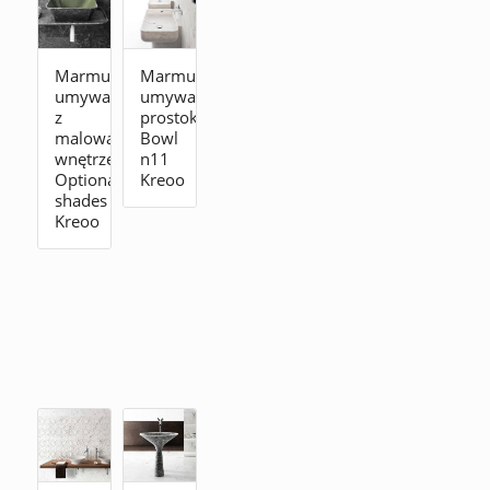
Marmurowa
Marmurowa
umywalka
umywalka
z
prostokątna
malowanym
Bowl
wnętrzem
n11
Optional
Kreoo
shades
Kreoo