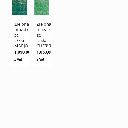
Zielona
Zielona
mozaika
mozaika
ze
ze
szkła
szkła
MARJORAM
CHERVIL
1.050,00
zł
1.050,00
zł
z Vat
z Vat