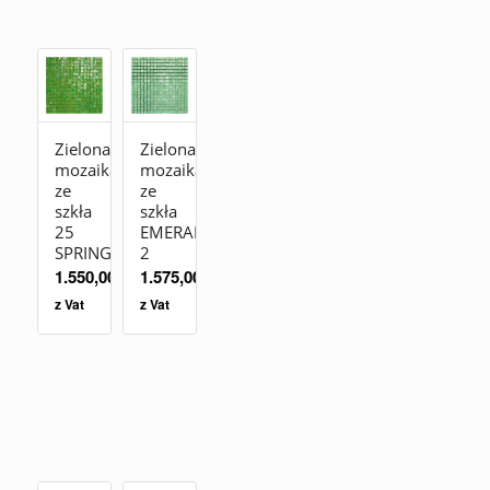
Zielona
Zielona
mozaika
mozaika
ze
ze
szkła
szkła
25
EMERALD
SPRING
2
1.550,00
zł
1.575,00
zł
z Vat
z Vat