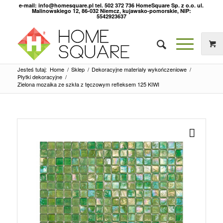
e-mail: info@homesquare.pl tel. 502 372 736 HomeSquare Sp. z o.o. ul.
Malinowskiego 12, 86-032 Niemcz, kujawsko-pomorskie, NIP:
5542923637
Jesteś tutaj:
Home
/
Sklep
/
Dekoracyjne materiały wykończeniowe
/
Płytki dekoracyjne
/
Zielona mozaika ze szkła z tęczowym refleksem 125 KIWI