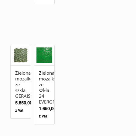
Zielona
Zielona
mozaika
mozaika
ze
ze
szkła
szkła
GERAIS
24
EVERGREEN
5.850,00
zł
1.650,00
zł
z Vat
z Vat