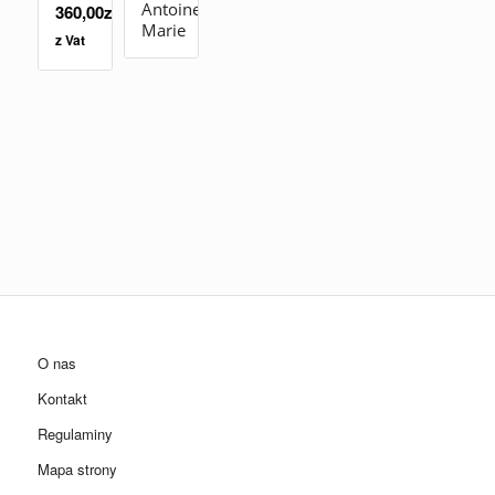
Antoinette
360,00
zł
Marie
z Vat
O nas
Kontakt
Regulaminy
Mapa strony