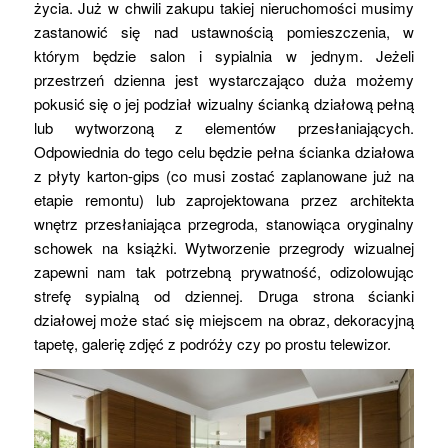
życia. Już w chwili zakupu takiej nieruchomości musimy
zastanowić się nad ustawnością pomieszczenia, w
którym będzie salon i sypialnia w jednym. Jeżeli
przestrzeń dzienna jest wystarczająco duża możemy
pokusić się o jej podział wizualny ścianką działową pełną
lub wytworzoną z elementów przesłaniających.
Odpowiednia do tego celu będzie pełna ścianka działowa
z płyty karton-gips (co musi zostać zaplanowane już na
etapie remontu) lub zaprojektowana przez architekta
wnętrz przesłaniająca przegroda, stanowiąca oryginalny
schowek na książki. Wytworzenie przegrody wizualnej
zapewni nam tak potrzebną prywatność, odizolowując
strefę sypialną od dziennej. Druga strona ścianki
działowej może stać się miejscem na obraz, dekoracyjną
tapetę, galerię zdjęć z podróży czy po prostu telewizor.