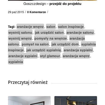
Goszczdesign –
przejdź do projektu
/
/
29 paź 2015
0 Komentarze
aranżacje wnętrz
salon
salon inspiracje
Tagi:
,
,
,
wystrój salonu
jak urządzić salon
aranżacje salonu
,
,
,
wystrój wnętrz
pomysły na wnętrze
aranżacja
,
,
salonu
pomysł na salon
jak urządzić dom
sypialnia
,
,
,
inspiracje
jak urządzić sypialnię
aranżacja sypialni
,
,
,
aranżacje sypialni
styl glamour
aranżacja wnętrz
,
,
,
sypialnia
Przeczytaj również