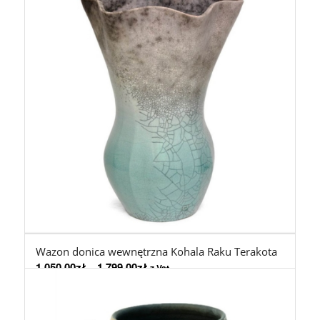
Wazon donica wewnętrzna Kohala Raku Terakota
1.050,00
zł
–
1.799,00
zł
z Vat