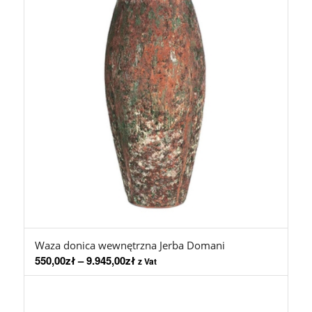
Waza donica wewnętrzna Jerba Domani
550,00
zł
–
9.945,00
zł
z Vat