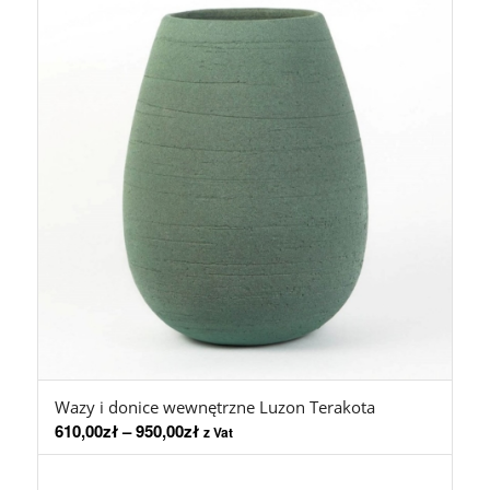
Wazy i donice wewnętrzne Luzon Terakota
610,00
zł
–
950,00
zł
z Vat