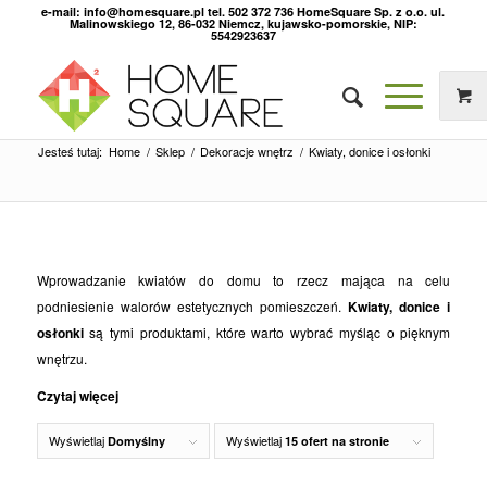
e-mail: info@homesquare.pl tel. 502 372 736 HomeSquare Sp. z o.o. ul.
Malinowskiego 12, 86-032 Niemcz, kujawsko-pomorskie, NIP:
5542923637
Jesteś tutaj:
Home
/
Sklep
/
Dekoracje wnętrz
/
Kwiaty, donice i osłonki
Wprowadzanie kwiatów do domu to rzecz mająca na celu
podniesienie walorów estetycznych pomieszczeń.
Kwiaty, donice i
osłonki
są tymi produktami, które warto wybrać myśląc o pięknym
wnętrzu.
Czytaj więcej
Wyświetlaj
Wyświetlaj
Domyślny
15 ofert na stronie