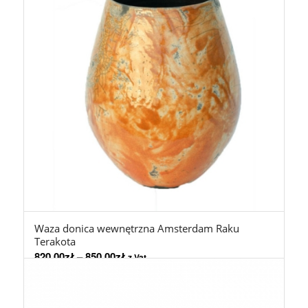
Waza donica wewnętrzna Amsterdam Raku
Terakota
820,00
zł
–
850,00
zł
z Vat