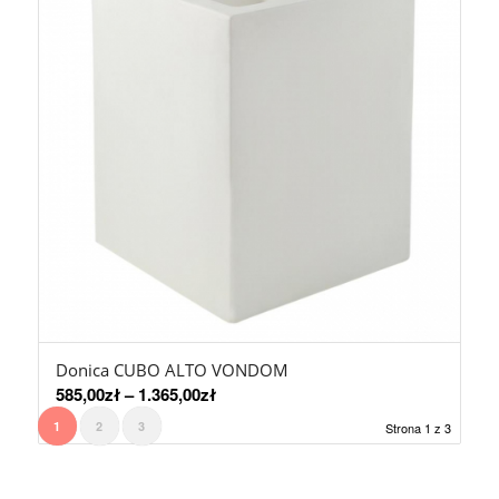
Donica CUBO ALTO VONDOM
585,00
zł
–
1.365,00
zł
1
2
3
Strona 1 z 3