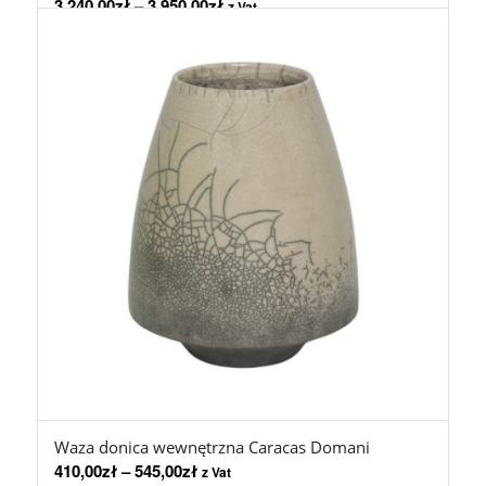
3.240,00
zł
–
3.950,00
zł
z Vat
Waza donica wewnętrzna Caracas Domani
410,00
zł
–
545,00
zł
z Vat