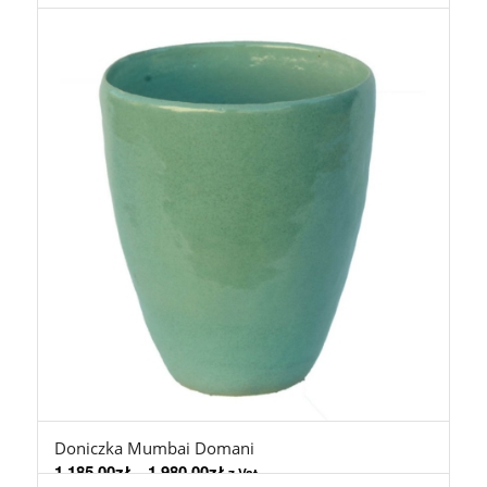
Doniczka Mumbai Domani
1.185,00
zł
–
1.980,00
zł
z Vat