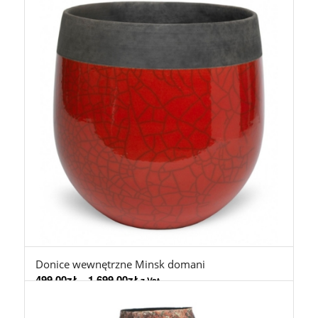
Donice wewnętrzne Minsk domani
499,00
zł
–
1.699,00
zł
z Vat