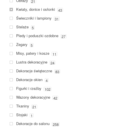
Obrazy
21
Kwiaty, donice i osłonki
43
Świeczniki i lampiony
31
Stelaże
5
Pledy i poduszki ozdobne
27
Zegary
5
Misy, patery i kosze
11
Lustra dekoracyjne
24
Dekoracje świąteczne
83
Dekoracje okien
4
Figurki i rzeźby
102
Wazony dekoracyjne
42
Tkaniny
21
Stojaki
1
Dekoracje do salonu
258