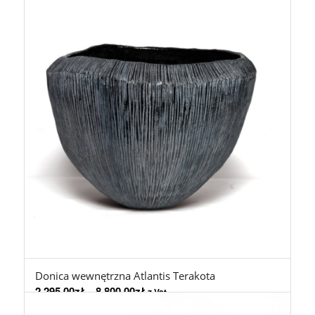
Donica wewnętrzna Atlantis Terakota
2.295,00
zł
–
8.800,00
zł
z Vat