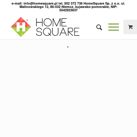
e-mail: info@homesquare.pl tel. 502 372 736 HomeSquare Sp. z o.o. ul.
Malinowskiego 12, 86-032 Niemcz, kujawsko-pomorskie, NIP:
5542923637