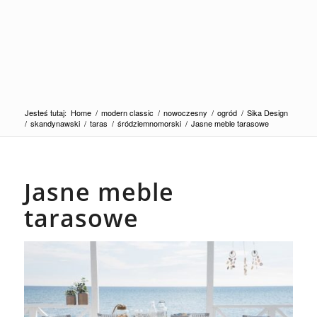
Jesteś tutaj:
Home
/
modern classic
/
nowoczesny
/
ogród
/
Sika Design
/
skandynawski
/
taras
/
śródziemnomorski
/
Jasne meble tarasowe
Jasne meble
tarasowe