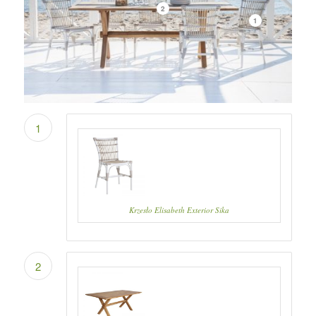
2
1
1
Krzesło Elisabeth Exterior Sika
2