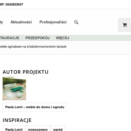
NIP: 5542923637
ty
Aktualności
Profesjonaliści
STAURACJE
PRZEDPOKÓJ
WIĘCEJ
ble ogrodowe na śródziemnomorskim tarasie
AUTOR PROJEKTU
Paola Lenti – meble do domu i ogrodu
INSPIRACJE
Paola Lenti
nowoczesny
ogród