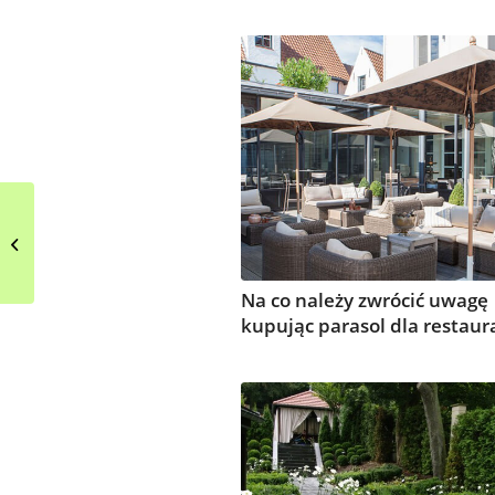
Szara, klasyczna
mozaika w łazience
Na co należy zwrócić uwagę
kupując parasol dla restaura