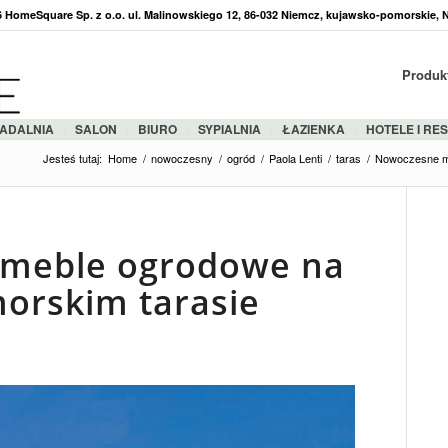
36 HomeSquare Sp. z o.o. ul. Malinowskiego 12, 86-032 Niemcz, kujawsko-pomorskie, 
Produk
ADALNIA
SALON
BIURO
SYPIALNIA
ŁAZIENKA
HOTELE I RE
Jesteś tutaj:
Home
/
nowoczesny
/
ogród
/
Paola Lenti
/
taras
/
Nowoczesne me
meble ogrodowe na
orskim tarasie