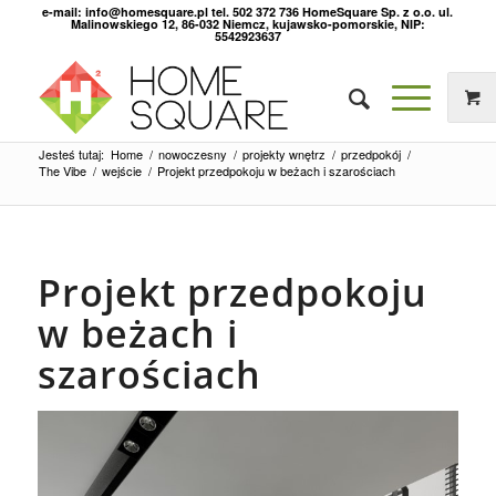
e-mail: info@homesquare.pl tel. 502 372 736 HomeSquare Sp. z o.o. ul.
Malinowskiego 12, 86-032 Niemcz, kujawsko-pomorskie, NIP:
5542923637
Jesteś tutaj:
Home
/
nowoczesny
/
projekty wnętrz
/
przedpokój
/
The Vibe
/
wejście
/
Projekt przedpokoju w beżach i szarościach
Projekt przedpokoju
w beżach i
szarościach