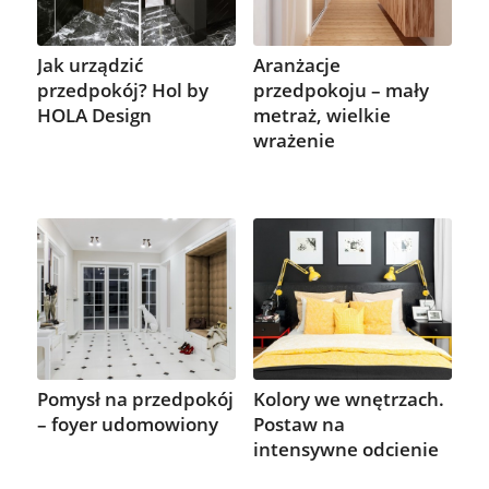
Jak urządzić
Aranżacje
przedpokój? Hol by
przedpokoju – mały
HOLA Design
metraż, wielkie
wrażenie
Pomysł na przedpokój
Kolory we wnętrzach.
– foyer udomowiony
Postaw na
intensywne odcienie