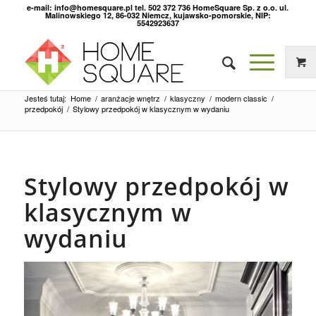
e-mail: info@homesquare.pl tel. 502 372 736 HomeSquare Sp. z o.o. ul.
Malinowskiego 12, 86-032 Niemcz, kujawsko-pomorskie, NIP:
5542923637
Jesteś tutaj:
Home
/
aranżacje wnętrz
/
klasyczny
/
modern classic
/
przedpokój
/
Stylowy przedpokój w klasycznym w wydaniu
Stylowy przedpokój w
klasycznym w
wydaniu