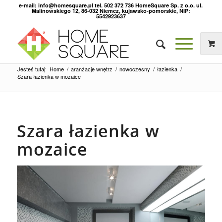
e-mail: info@homesquare.pl tel. 502 372 736 HomeSquare Sp. z o.o. ul.
Malinowskiego 12, 86-032 Niemcz, kujawsko-pomorskie, NIP:
5542923637
Jesteś tutaj:
Home
/
aranżacje wnętrz
/
nowoczesny
/
łazienka
/
Szara łazienka w mozaice
Szara łazienka w
mozaice