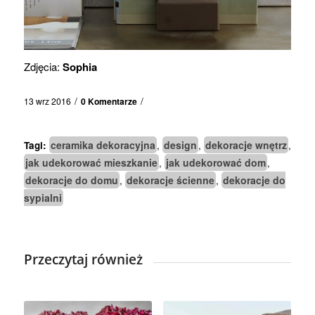
Zdjęcia:
Sophia
/
/
13 wrz 2016
0 Komentarze
ceramika dekoracyjna
design
dekoracje wnętrz
Tagi:
,
,
,
jak udekorować mieszkanie
jak udekorować dom
,
,
dekoracje do domu
dekoracje ścienne
dekoracje do
,
,
sypialni
Przeczytaj również