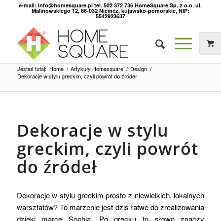
e-mail: info@homesquare.pl tel. 502 372 736 HomeSquare Sp. z o.o. ul.
Malinowskiego 12, 86-032 Niemcz, kujawsko-pomorskie, NIP:
5542923637
Jesteś tutaj:
Home
/
Artykuły Homesquare
/
Design
/
Dekoracje w stylu greckim, czyli powrót do źródeł
Dekoracje w stylu
greckim, czyli powrót
do źródeł
Dekoracje w stylu greckim prosto z niewielkich, lokalnych
warsztatów? To marzenie jest dziś łatwe do zrealizowania
dzięki marce Sophia. Po grecku to słowo znaczy