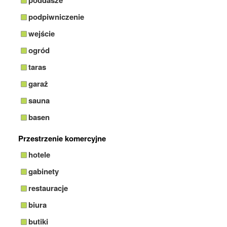
poddasze
podpiwniczenie
wejście
ogród
taras
garaż
sauna
basen
Przestrzenie komercyjne
hotele
gabinety
restauracje
biura
butiki