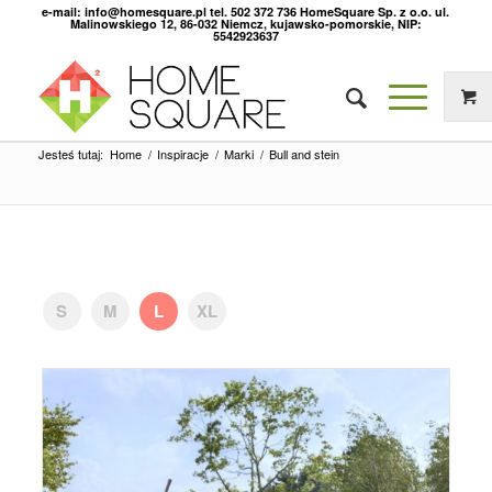
e-mail: info@homesquare.pl tel. 502 372 736 HomeSquare Sp. z o.o. ul.
Malinowskiego 12, 86-032 Niemcz, kujawsko-pomorskie, NIP:
5542923637
Jesteś tutaj:
Home
/
Inspiracje
/
Marki
/
Bull and stein
S
M
L
XL