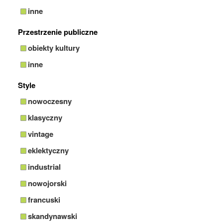
inne
Przestrzenie publiczne
obiekty kultury
inne
Style
nowoczesny
klasyczny
vintage
eklektyczny
industrial
nowojorski
francuski
skandynawski