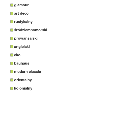
glamour
art deco
rustykalny
śródziemnomorski
prowansalski
angielski
eko
bauhaus
modern classic
orientalny
kolonialny