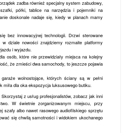
 porządek zadba również specjalny system zabudowy,
afki, półki, tablice na narzędzia i pojemniki na
zanie doskonale nadaje się, kiedy w planach mamy
ię bez innowacyjnej technologii. Drzwi sterowane
az w dziale nowości znajdziemy rozmaite platformy
jazdu i wyjazdu.
la osób, które nie przewidziały miejsca na kolejny
ość, że zmieści dwa samochody, to jeszcze pojawia
 garaże wolnostojące, których ściany są w pełni
ak miła dla oka ekspozycja luksusowego butiku.
Skorzystaj z usług profesjonalistów, zobacz jak inni
estwo. W świetnie zorganizowanym miejscu, przy
j szafy albo nawet rasowego audiofilskiego sprzętu
tować się chwilą samotności i widokiem ukochanego