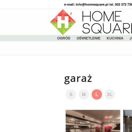
e-mail: info@homesquare.pl tel. 502 372 7
OGRÓD
OŚWIETLENIE
KUCHNIA
J
garaż
S
M
L
XL