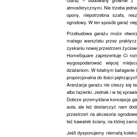
Garaż – budowany głównie z 
atmosferycznymi. Nie trzeba jedna
opony, niepotrzebna szafa, res
ogrodowy. W ten sposób garaż niepo
Przebudowa garażu może otworz
małego warsztatu przez prakty
zyskaniu nowej przestrzeni życio
HomeSquare zaprezentuje Ci rozw
wygospodarować więcej miejs
działaniom. W totalnym bałaganie 
proporcjonalna do ilości piętrzący
Aranżacja garażu nie cieszy się t
albo łazienki. Jednak i w tej spraw
Dobrze przemyślana koncepcja gara
auta, ale też dostarczyć nam do
przestrzeń na akcesoria ogrodowe
też kawałek ściany, na której zam
Jeśli dysponujemy niemałą kolekcj