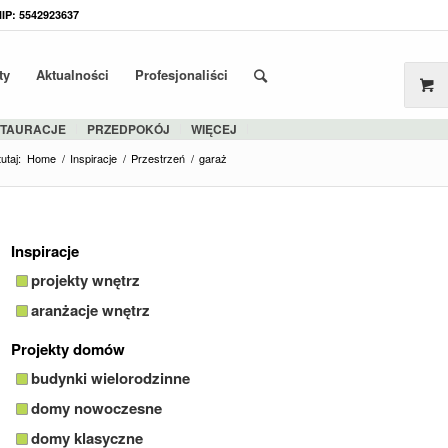
NIP: 5542923637
ty
Aktualności
Profesjonaliści
STAURACJE
PRZEDPOKÓJ
WIĘCEJ
utaj:
Home
/
Inspiracje
/
Przestrzeń
/
garaż
Inspiracje
projekty wnętrz
aranżacje wnętrz
Projekty domów
budynki wielorodzinne
domy nowoczesne
domy klasyczne