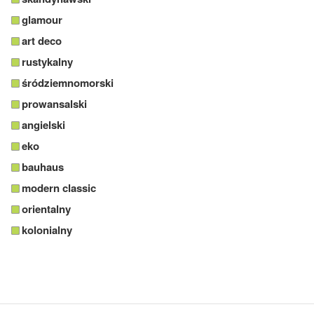
glamour
art deco
rustykalny
śródziemnomorski
prowansalski
angielski
eko
bauhaus
modern classic
orientalny
kolonialny