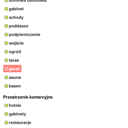
domowa biblioteka
gabinet
schody
poddasze
podpiwniczenie
wejście
ogród
taras
garaż
sauna
basen
Przestrzenie komercyjne
hotele
gabinety
restauracje