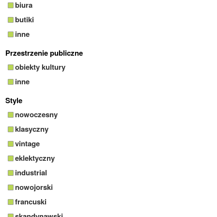
biura
butiki
inne
Przestrzenie publiczne
obiekty kultury
inne
Style
nowoczesny
klasyczny
vintage
eklektyczny
industrial
nowojorski
francuski
skandynawski