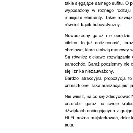
takie sięgające samego sufitu. O
wyposażony w różnego rodzaju sz
mniejsze elementy. Takie rozwią
również kącik hobbystyczny.
Nowoczesny garaż nie obejdzie s
pilotem to już codzienność, ter
obrotowe, które ułatwią manewry w
Są również ciekawe rozwiązania d
samochód. Garaż podziemny nie d
się i znika niezauważony.
Bardzo atrakcyjna propozycja to
przeszklone. Taka aranżacja jest j
Nie wiesz, na co się zdecydować? 
przerobili garaż na swoje król
dźwiękach dobiegających z grające
Hi-Fi można majsterkować, delek
auta.