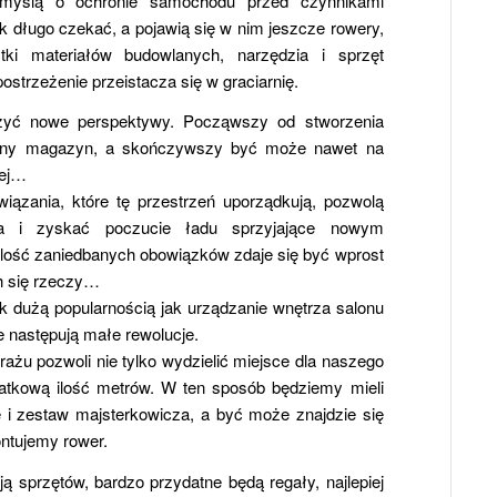
myślą o ochronie samochodu przed czynnikami
k długo czekać, a pojawią się w nim jeszcze rowery,
ztki materiałów budowlanych, narzędzia i sprzęt
strzeżenie przeistacza się w graciarnię.
yć nowe perspektywy. Począwszy od stworzenia
czny magazyn, a skończywszy być może nawet na
wej…
iązania, które tę przestrzeń uporządkują, pozwolą
ca i zyskać poczucie ładu sprzyjające nowym
ilość zaniedbanych obowiązków zdaje się być wprost
ch się rzeczy…
ak dużą popularnością jak urządzanie wnętrza salonu
ie następują małe rewolucje.
żu pozwoli nie tylko wydzielić miejsce dla naszego
datkową ilość metrów. W ten sposób będziemy mieli
 i zestaw majsterkowicza, a być może znajdzie się
ontujemy rower.
ą sprzętów, bardzo przydatne będą regały, najlepiej