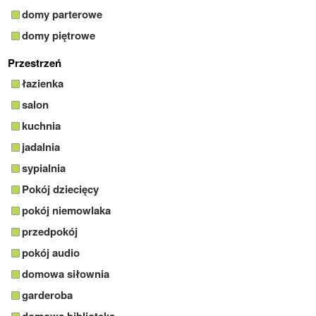
domy parterowe
domy piętrowe
Przestrzeń
łazienka
salon
kuchnia
jadalnia
sypialnia
Pokój dziecięcy
pokój niemowlaka
przedpokój
pokój audio
domowa siłownia
garderoba