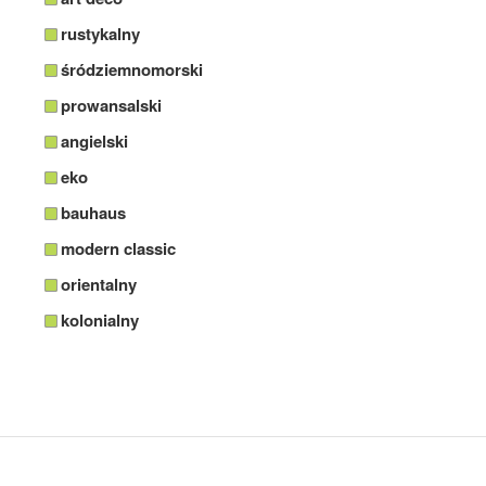
rustykalny
śródziemnomorski
prowansalski
angielski
eko
bauhaus
modern classic
orientalny
kolonialny