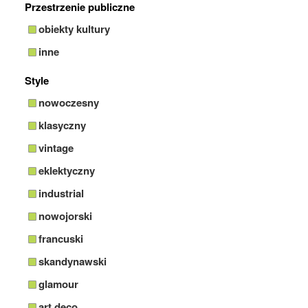
Przestrzenie publiczne
obiekty kultury
inne
Style
nowoczesny
klasyczny
vintage
eklektyczny
industrial
nowojorski
francuski
skandynawski
glamour
art deco