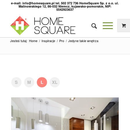
e-mail: info@homesquare.pl tel. 502 372 736 HomeSquare Sp. z o.o. ul.
Malinowskiego 12, 86-032 Niemcz, kujawsko-pomorskie, NIP:
5542923637
Jesteś tutaj:
Home
/
Inspiracje
/
Pro
/
Jedyne takie wnętrza
S
M
L
XL