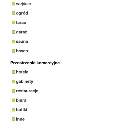
wejście
ogród
taras
garaż
sauna
basen
Przestrzenie komercyjne
hotele
gabinety
restauracje
biura
butiki
inne