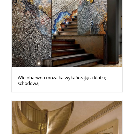
WieIobarwna mozaika wykańczająca klatkę
schodową