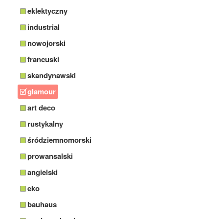
eklektyczny
industrial
nowojorski
francuski
skandynawski
glamour
art deco
rustykalny
śródziemnomorski
prowansalski
angielski
eko
bauhaus