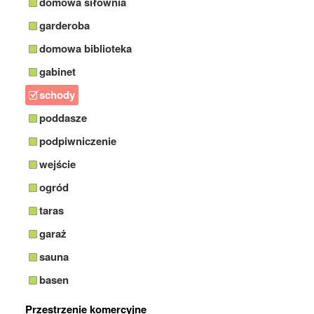
domowa siłownia
garderoba
domowa biblioteka
gabinet
schody
poddasze
podpiwniczenie
wejście
ogród
taras
garaż
sauna
basen
Przestrzenie komercyjne