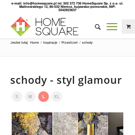
e-mail: info@homesquare.pl tel. 502 372 736 HomeSquare Sp. z o.o. ul.
Malinowskiego 12, 86-032 Niemcz, kujawsko-pomorskie, NIP:
5542923637
Jesteś tutaj:
Home
/
Inspiracje
/
Przestrzeń
/
schody
schody - styl glamour
S
M
L
XL