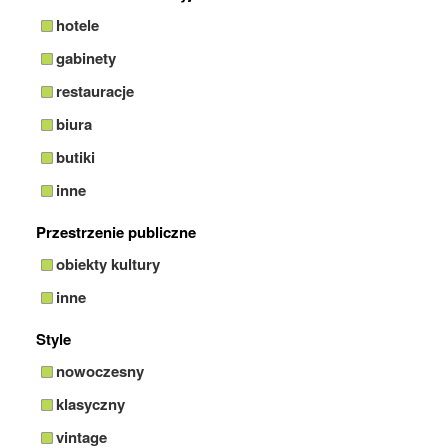
hotele
gabinety
restauracje
biura
butiki
inne
Przestrzenie publiczne
obiekty kultury
inne
Style
nowoczesny
klasyczny
vintage