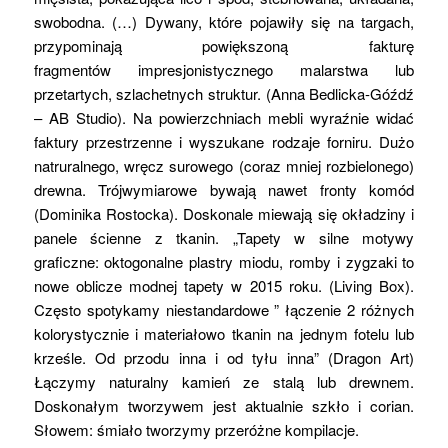
swobodna. (…) Dywany, które pojawiły się na targach,
przypominają powiększoną fakturę
fragmentów impresjonistycznego malarstwa lub
przetartych, szlachetnych struktur. (Anna Bedlicka-Góźdź
– AB Studio). Na powierzchniach mebli wyraźnie widać
faktury przestrzenne i wyszukane rodzaje forniru. Dużo
natruralnego, wręcz surowego (coraz mniej rozbielonego)
drewna. Trójwymiarowe bywają nawet fronty komód
(Dominika Rostocka). Doskonale miewają się okładziny i
panele ścienne z tkanin. „Tapety w silne motywy
graficzne: oktogonalne plastry miodu, romby i zygzaki to
nowe oblicze modnej tapety w 2015 roku. (Living Box).
Często spotykamy niestandardowe ” łączenie 2 różnych
kolorystycznie i materiałowo tkanin na jednym fotelu lub
krześle. Od przodu inna i od tyłu inna” (Dragon Art)
Łączymy naturalny kamień ze stalą lub drewnem.
Doskonałym tworzywem jest aktualnie szkło i corian.
Słowem: śmiało tworzymy przeróżne kompilacje.