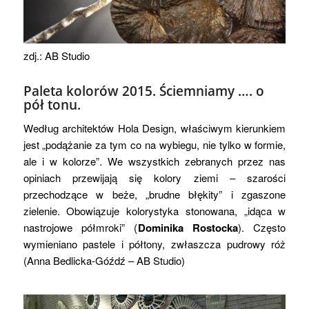
zdj.: AB Studio
Paleta kolorów 2015. Ściemniamy …. o
pół tonu.
Według architektów Hola Design, właściwym kierunkiem
jest „podążanie za tym co na wybiegu, nie tylko w formie,
ale i w kolorze”. We wszystkich zebranych przez nas
opiniach przewijają się kolory ziemi – szarości
przechodzące w beże, „brudne błękity” i zgaszone
zielenie. Obowiązuje kolorystyka stonowana, „idąca w
nastrojowe półmroki” (
Dominika Rostocka
). Często
wymieniano pastele i półtony, zwłaszcza pudrowy róż
(Anna Bedlicka-Góźdź – AB Studio)