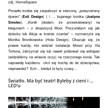
zdj.: HomeSquare
Ponadto trzeba się zaopatrzyć w starzony, „powycierany
dywan” (
Exit Design
) ( i … bujanego konika (
Justyna
Smolec
). „Konik (dodam, że przeskalowany) na
biegunach – z ekspozycji Mooi. Poczułabym się jak
dziecko lub Alicja w krainie czarów” – rozmarzyła się
Monika Bronikowska (Hola Design). Okazuje się, że
prawie każdy, kto widział instalacje Moooi przy Via
Tortona, zatrzymał się lub nawet próbował się wdrapać
(widzieliśmy na własne oczy) na rzeczonego konia. Tak
naprawdę każdemu ckni się trochę do lat dziecięctwa,
nieprawdaż? Ech… kiedyś to były czasy…
Światło. Ma być teatr! Byleby z cieni i …
LED’u