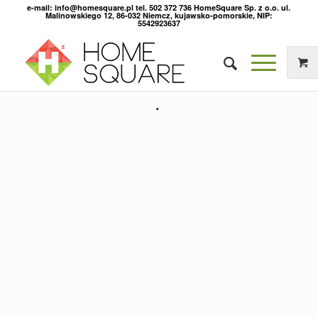
e-mail: info@homesquare.pl tel. 502 372 736 HomeSquare Sp. z o.o. ul.
Malinowskiego 12, 86-032 Niemcz, kujawsko-pomorskie, NIP:
5542923637