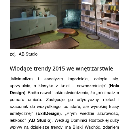
zdj.: AB Studio
Wiodące trendy 2015 we wnętrzarstwie
„Minimalizm i ascetyzm łagodnieje, ociepla się,
uprzytulnia, a klasyka z kolei – nowocześnieje” (
Hola
Design
). Padło nawet i takie stwierdzenie, że „minimalizm
pomału umiera. Zastępuje go artystyczny nieład i
szacunek do wszystkiego, co stare, ale wysokiej klasy
estetycznej” (
ExitDesign
). „Prym wiedzie ażurowość,
lekkość” (
AB Studio
). Według Dominiki Rostockiej duży
wpływ na dzisiejsze trendy ma Bliski Wschód, zdaniem