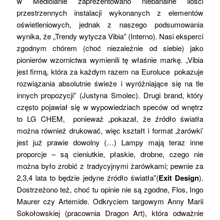
w Mediolanie zaprezentowano niebanalne ilości
przestrzennych instalacji wykonanych z elementów
oświetleniowych, jednak z naszego podsumowania
wynika, że „Trendy wytycza Vibia” (Interno). Nasi eksperci
zgodnym chórem (choć niezależnie od siebie) jako
pionierów wzornictwa wymienili tę właśnie markę. „Vibia
jest firmą, która za każdym razem na Euroluce pokazuje
rozwiązania absolutnie świeże i wyróżniające się na tle
innych propozycji” (Justyna Smolec). Drugi brand, który
często pojawiał się w wypowiedziach speców od wnętrz
to LG CHEM, ponieważ „pokazał, że źródło światła
można również drukować, więc kształt i format ‚żarówki’
jest już prawie dowolny (…) Lampy mają teraz inne
proporcje – są cieniutkie, płaskie, drobne, czego nie
można było zrobić z tradycyjnymi żarówkami; pewnie za
2,3,4 lata to będzie jedyne źródło światła”(
Exit Design
).
Dostrzeżono też, choć tu opinie nie są zgodne, Flos, Ingo
Maurer czy Artemide. Odkryciem targowym Anny Marii
Sokołowskiej (pracownia Dragon Art), która odważnie