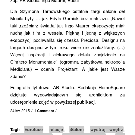
zdj.: AB Studio. Ingo Maurer, Bocci
Dla Szymona Tarnowskiego ostatnie targi salone del
Mobile były … jak Edyta Górniak bez makijażu. „Nawet
taki ‚rzeźbiarz światła’ jak Ingo Maurer ekspozycję miał
nudną jak film z wesela. Piękną i jedną z większych
ekspozycji pochwaliła się czeska Preciosa. Designu na
targach designu w tym roku wiele nie znaleźliśmy. (…)
Więcej inspiracji i ciekawego detalu znajdziecie na
Cimitero Monumentale” (ogromna zabytkowa nekropolia
Mediolanu) – ocenia Projektant. A jakie jest Wasze
zdanie?
Fotografia tytułowa: AB Studio. Redakcja HomeSquare
dziękuje wypowiadającym się architektom za
udostępnienie zdjęć w powyższej publikacji.
/
/
24 kw. 2015
1 Comment
Euroluce
relacje
iSaloni
wystrój wnętrz
Tagi:
,
,
,
,