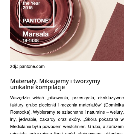
zdj.: pantone.com
Materiały. Miksujemy i tworzymy
unikalne kompilacje
Wszędzie widać „pikowania, przeszycia, ekskluzywne
faktury, grube plecionki i łączenia materiałów” (Dominika
Rostocka). Wybieramy te szlachetne i naturalne – welury,
lny, jedwabie, żakardy oraz skóry. „Skóra pokazana w
Mediolanie była powodem westchnień. Gruba, a zarazem
mięsista, pokazująca lico i spód, stebnowana, układana,