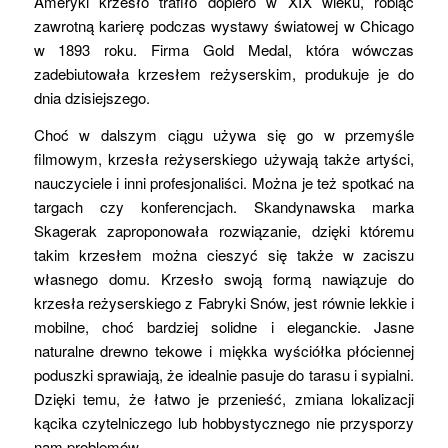
Ameryki krzesło trafiło dopiero w XIX wieku, robiąc
zawrotną karierę podczas wystawy światowej w Chicago
w 1893 roku. Firma Gold Medal, która wówczas
zadebiutowała krzesłem reżyserskim, produkuje je do
dnia dzisiejszego.
Choć w dalszym ciągu używa się go w przemyśle
filmowym, krzesła reżyserskiego używają także artyści,
nauczyciele i inni profesjonaliści. Można je też spotkać na
targach czy konferencjach. Skandynawska marka
Skagerak zaproponowała rozwiązanie, dzięki któremu
takim krzesłem można cieszyć się także w zaciszu
własnego domu. Krzesło swoją formą nawiązuje do
krzesła reżyserskiego z Fabryki Snów, jest równie lekkie i
mobilne, choć bardziej solidne i eleganckie. Jasne
naturalne drewno tekowe i miękka wyściółka płóciennej
poduszki sprawiają, że idealnie pasuje do tarasu i sypialni.
Dzięki temu, że łatwo je przenieść, zmiana lokalizacji
kącika czytelniczego lub hobbystycznego nie przysporzy
nam problemów.