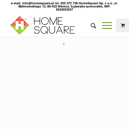
e-mail: info@homesquare.pl tel. 502 372 736 HomeSquare Sp. z o.o. ul.
Malinowskiego 12, 86-032 Niemcz, kujawsko-pomorskie, NIP:
5542923637