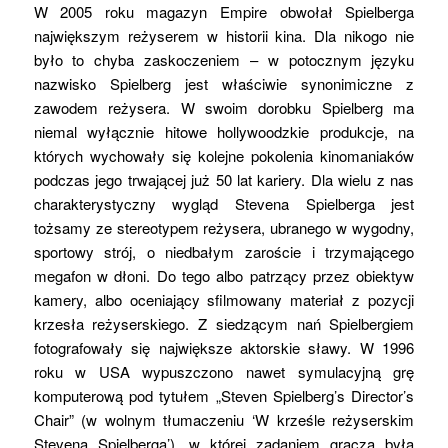
W 2005 roku magazyn Empire obwołał Spielberga
największym reżyserem w historii kina. Dla nikogo nie
było to chyba zaskoczeniem – w potocznym języku
nazwisko Spielberg jest właściwie synonimiczne z
zawodem reżysera. W swoim dorobku Spielberg ma
niemal wyłącznie hitowe hollywoodzkie produkcje, na
których wychowały się kolejne pokolenia kinomaniaków
podczas jego trwającej już 50 lat kariery. Dla wielu z nas
charakterystyczny wygląd Stevena Spielberga jest
tożsamy ze stereotypem reżysera, ubranego w wygodny,
sportowy strój, o niedbałym zaroście i trzymającego
megafon w dłoni. Do tego albo patrzący przez obiektyw
kamery, albo oceniający sfilmowany materiał z pozycji
krzesła reżyserskiego. Z siedzącym nań Spielbergiem
fotografowały się największe aktorskie sławy. W 1996
roku w USA wypuszczono nawet symulacyjną grę
komputerową pod tytułem „Steven Spielberg’s Director’s
Chair” (w wolnym tłumaczeniu ‘W krześle reżyserskim
Stevena Spielberga’), w której zadaniem gracza była