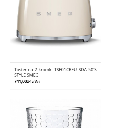
Toster na 2 kromki TSF01CREU SDA 50’S
STYLE SMEG
741,00
zł
z Vat