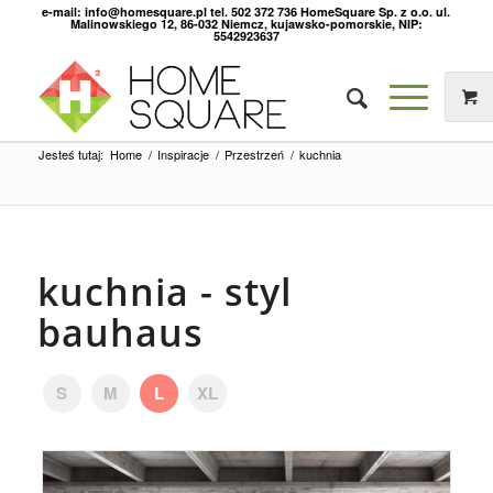
e-mail: info@homesquare.pl tel. 502 372 736 HomeSquare Sp. z o.o. ul.
Malinowskiego 12, 86-032 Niemcz, kujawsko-pomorskie, NIP:
5542923637
Jesteś tutaj:
Home
/
Inspiracje
/
Przestrzeń
/
kuchnia
kuchnia - styl
bauhaus
S
M
L
XL