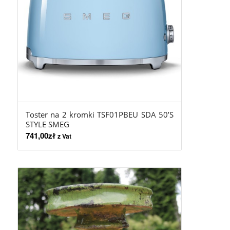
5.00
Toster na 2 kromki TSF01PBEU SDA 50’S
STYLE SMEG
741,00
zł
z Vat