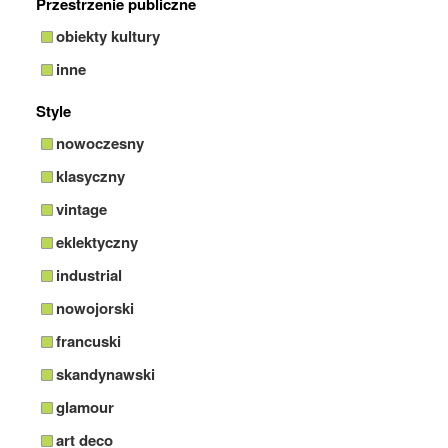
Przestrzenie publiczne
obiekty kultury
inne
Style
nowoczesny
klasyczny
vintage
eklektyczny
industrial
nowojorski
francuski
skandynawski
glamour
art deco