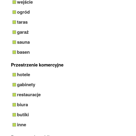
wejście
ogród
taras
garaż
sauna
basen
Przestrzenie komercyjne
hotele
gabinety
restauracje
biura
butiki
inne