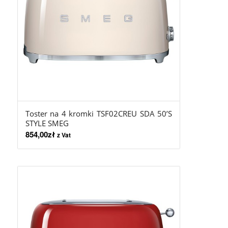
Toster na 4 kromki TSF02CREU SDA 50’S
STYLE SMEG
854,00
zł
z Vat