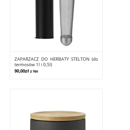
ZAPARZACZ DO HERBATY STELTON (do
termosów 1l i 0,5l)
90,00
zł
z Vat