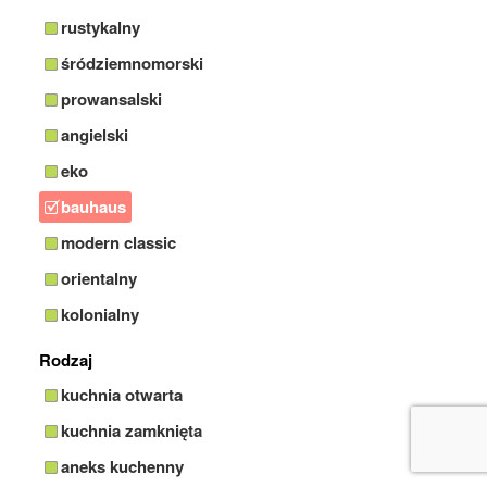
rustykalny
śródziemnomorski
prowansalski
angielski
eko
bauhaus
modern classic
orientalny
kolonialny
Rodzaj
kuchnia otwarta
kuchnia zamknięta
aneks kuchenny