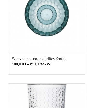
Wieszak na ubrania Jellies Kartell
100,00
zł
–
210,00
zł
z Vat