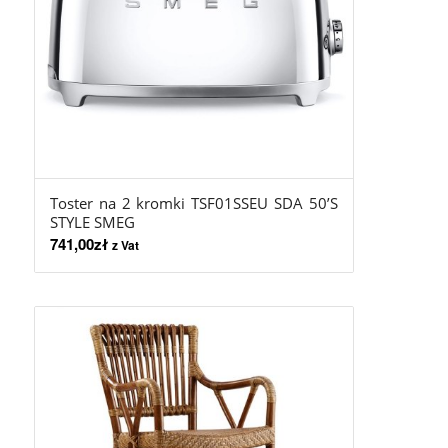
Toster na 2 kromki TSF01SSEU SDA 50’S
STYLE SMEG
741,00
zł
z Vat