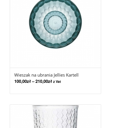
Wieszak na ubrania Jellies Kartell
100,00
zł
–
210,00
zł
z Vat