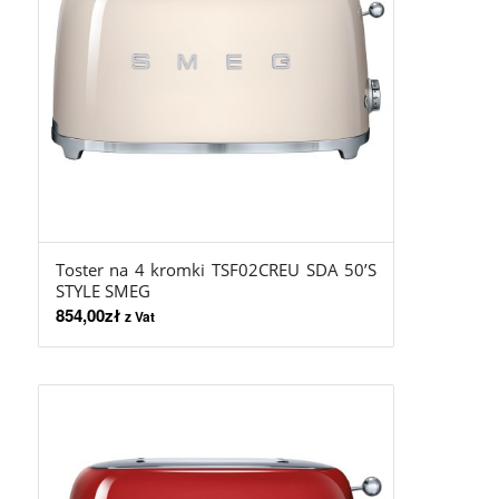
Toster na 4 kromki TSF02CREU SDA 50’S
STYLE SMEG
854,00
zł
z Vat