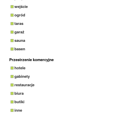
wejście
ogród
taras
garaż
sauna
basen
Przestrzenie komercyjne
hotele
gabinety
restauracje
biura
butiki
inne