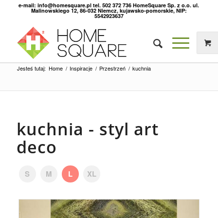
e-mail: info@homesquare.pl tel. 502 372 736 HomeSquare Sp. z o.o. ul.
Malinowskiego 12, 86-032 Niemcz, kujawsko-pomorskie, NIP:
5542923637
Jesteś tutaj:
Home
/
Inspiracje
/
Przestrzeń
/
kuchnia
kuchnia - styl art
deco
S
M
L
XL