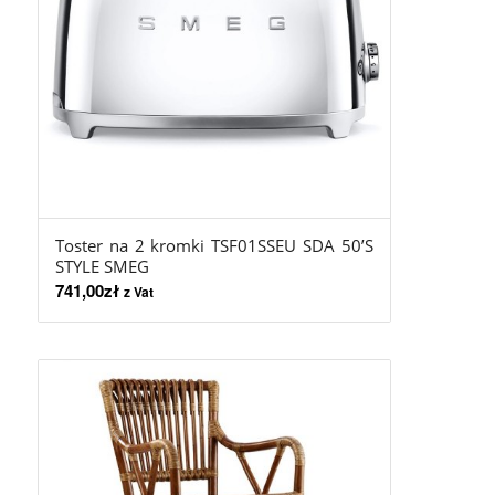
Toster na 2 kromki TSF01SSEU SDA 50’S
STYLE SMEG
741,00
zł
z Vat