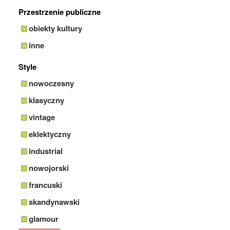
Przestrzenie publiczne
obiekty kultury
inne
Style
nowoczesny
klasyczny
vintage
eklektyczny
industrial
nowojorski
francuski
skandynawski
glamour