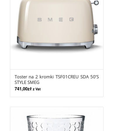
Toster na 2 kromki TSF01CREU SDA 50’S
STYLE SMEG
741,00
zł
z Vat