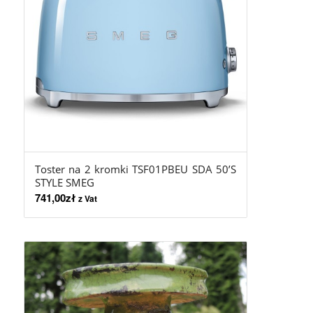
5.00
Toster na 2 kromki TSF01PBEU SDA 50’S
STYLE SMEG
741,00
zł
z Vat