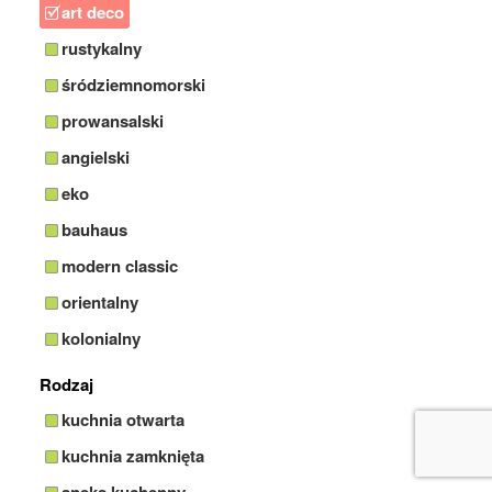
art deco
rustykalny
śródziemnomorski
prowansalski
angielski
eko
bauhaus
modern classic
orientalny
kolonialny
Rodzaj
kuchnia otwarta
kuchnia zamknięta
aneks kuchenny