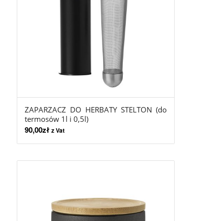
ZAPARZACZ DO HERBATY STELTON (do
termosów 1l i 0,5l)
90,00
zł
z Vat